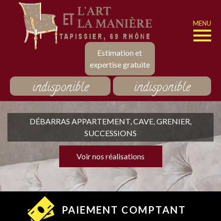
MENU
Estimation et
expertise gratuite
indisponible
indisponible
DÉBARRAS APPARTEMENT, CAVE, GRENIER,
SUCCESSIONS
Voir nos réalisations
PAIEMENT COMPTANT