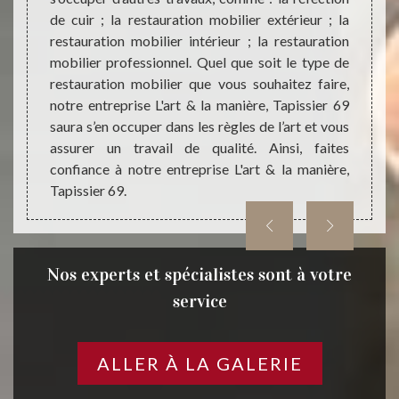
ts pour
de cuir ; la restauration mobilier extérieur ; la
le do
 69270.
restauration mobilier intérieur ; la restauration
solut
sauront
mobilier professionnel. Quel que soit le type de
appare
rnité à
restauration mobilier que vous souhaitez faire,
votre 
ns tous
notre entreprise L'art & la manière, Tapissier 69
style 
ans les
saura s’en occuper dans les règles de l’art et vous
& la m
assurer un travail de qualité. Ainsi, faites
les règ
confiance à notre entreprise L'art & la manière,
notre e
Tapissier 69.
restaur
Nos experts et spécialistes sont à votre
service
ALLER À LA GALERIE