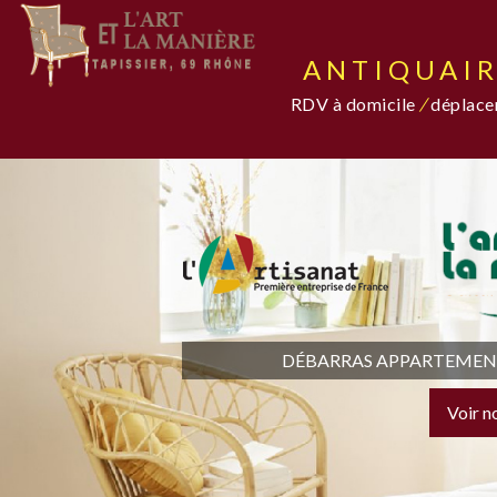
ANTIQUAIR
RDV à domicile
/
déplacem
DÉBARRAS APPARTEMENT,
Voir n