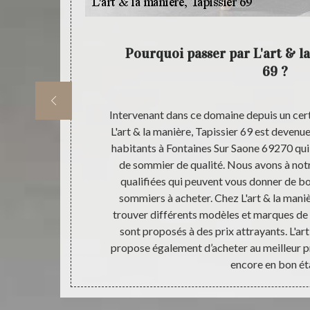
manière,
Pourquoi passer par L'art & la
69 ?
z que, notre
Intervenant dans ce domaine depuis un cert
onner de bon
L'art & la manière, Tapissier 69 est devenu
qui est adapté
habitants à Fontaines Sur Saone 69270 qui
oposons dans
de sommier de qualité. Nous avons à notr
onne qualité.
qualifiées qui peuvent vous donner de bon
ui sont très à
sommiers à acheter. Chez L'art & la maniè
ront adaptés à
trouver différents modèles et marques de
pissier 69 pour
sont proposés à des prix attrayants. L'art
propose également d’acheter au meilleur p
encore en bon ét