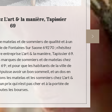
z L'art & la manière, Tapissier
L'art
69
de matelas et de sommiers de qualité et à un
Dans la vil
lle de Fontaines Sur Saone 69270 ; n’hésitez
venir chez L
e entreprise L'art & la manière, Tapissier 69.
des sommier
s marques de sommiers et de matelas chez
retrouver d
 69 ; et pour que les habitants de la ville de
denses, moell
puisse avoir un bon sommeil, et un dos en
besoins des h
ons les matelas et les sommiers chez L'art &
manière, Ta
un prix qui n’est pas cher et à la portée de
acquérir de b
outes les bourses.
manière