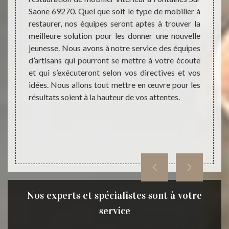
oir de
Saone 69270. Quel que soit le type de mobilier à
manièr
l est à
restaurer, nos équipes seront aptes à trouver la
sera e
anière,
meilleure solution pour les donner une nouvelle
goûts 
nt pour
jeunesse. Nous avons à notre service des équipes
mobili
ieurs :
d’artisans qui pourront se mettre à votre écoute
vous a
. Notre
et qui s’exécuteront selon vos directives et vos
propo
ier 69
idées. Nous allons tout mettre en œuvre pour les
tendan
ner une
résultats soient à la hauteur de vos attentes.
intéri
rieurs
plus à 
pissier
rieurs.
Nos experts et spécialistes sont à votre
service