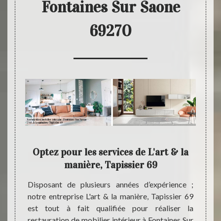
Fontaines Sur Saone
69270
 peut
Optez pour les services de L'art & la
Tr
manière, Tapissier 69
biliers
Disposant de plusieurs années d’expérience ;
Pour e
rer vos
notre entreprise L'art & la manière, Tapissier 69
mobili
 par un
est tout à fait qualifiée pour réaliser la
bonne 
e nous
restauration de mobilier intérieur à Fontaines Sur
néglig