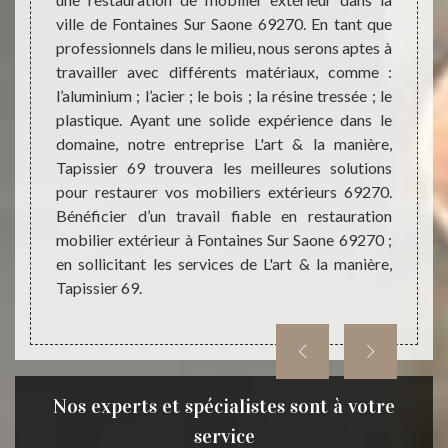
extéri
el à une
ville de Fontaines Sur Saone 69270. En tant que
un rés
er les
professionnels dans le milieu, nous serons aptes à
entrep
r Saone
travailler avec différents matériaux, comme :
mettr
reprise
l’aluminium ; l’acier ; le bois ; la résine tressée ; le
matér
uer une
plastique. Ayant une solide expérience dans le
renoms
tant en
domaine, notre entreprise L'art & la manière,
Tapiss
reprise
Tapissier 69 trouvera les meilleures solutions
mobil
ose des
pour restaurer vos mobiliers extérieurs 69270.
authen
ssaires
Bénéficier d’un travail fiable en restauration
L'art 
iliers
mobilier extérieur à Fontaines Sur Saone 69270 ;
vos mo
en sollicitant les services de L'art & la manière,
69270
Tapissier 69.
Nos experts et spécialistes sont à votre
service