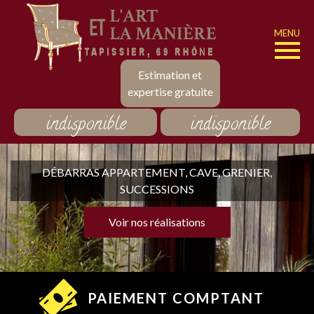
MENU
Estimation et
expertise gratuite
indisponible
indisponible
DÉBARRAS APPARTEMENT, CAVE, GRENIER,
SUCCESSIONS
Voir nos réalisations
PAIEMENT COMPTANT