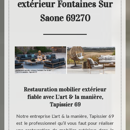
extérieur Fontaines Sur
Saone 69270
9 un
Restauration mobilier extérieur
Des 
n
fiable avec L'art & la manière,
Tapissier 69
Interv
69270 
espace
Notre entreprise L'art & la manière, Tapissier 69
L'art 
iers au
est le professionnel qu’il vous faut pour réaliser
pour 
coup de
une restauration de mobilier extérieur dans la