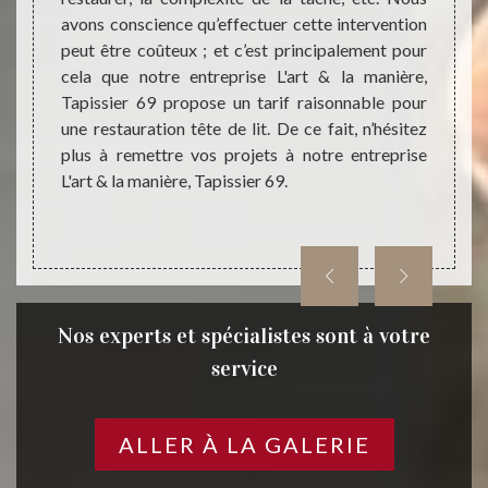
ts pour
avons conscience qu’effectuer cette intervention
donner
 69480.
peut être coûteux ; et c’est principalement pour
cette
sauront
cela que notre entreprise L'art & la manière,
d’expér
rnité à
Tapissier 69 propose un tarif raisonnable pour
la ma
ns tous
une restauration tête de lit. De ce fait, n’hésitez
répon
ans les
plus à remettre vos projets à notre entreprise
restau
L'art & la manière, Tapissier 69.
69480
Nos experts et spécialistes sont à votre
service
ALLER À LA GALERIE