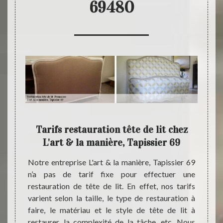
69480
nière,
Tarifs restauration tête de lit chez
L
L'art & la manière, Tapissier 69
usieurs
Notre entreprise L'art & la manière, Tapissier 69
De l’i
rt & la
n’a pas de tarif fixe pour effectuer une
jusqu’
 à bien
restauration de tête de lit. En effet, nos tarifs
pouvez
 dans la
varient selon la taille, le type de restauration à
maniè
 notre
faire, le matériau et le style de tête de lit à
compét
s, les
restaurer, la complexité de la tâche, etc. Nous
restau