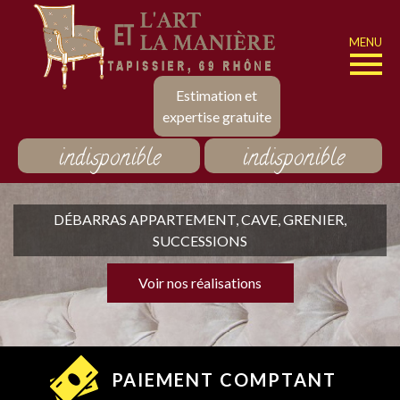
MENU
Estimation et
expertise gratuite
indisponible
indisponible
DÉBARRAS APPARTEMENT, CAVE, GRENIER,
SUCCESSIONS
Voir nos réalisations
PAIEMENT COMPTANT