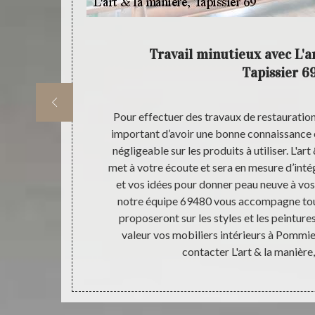
ce
Travail minutieux avec L'a
Tapissier 6
professionnel
Pour effectuer des travaux de restauration d
 restauration
important d’avoir une bonne connaissance e
 nous mettons
négligeable sur les produits à utiliser. L'art
cipal but de
met à votre écoute et sera en mesure d’intég
sier 69 et de
et vos idées pour donner peau neuve à vos
 vos mobiliers
notre équipe 69480 vous accompagne tout 
se L'art & la
proposeront sur les styles et les peintur
 une nouvelle
valeur vos mobiliers intérieurs à Pommie
eurs 69480.
contacter L'art & la manière,