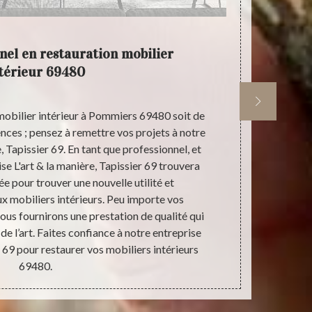
nel en restauration mobilier
L'a
térieur 69480
mobilier intérieur à Pommiers 69480 soit de
Pour la 
ences ; pensez à remettre vos projets à notre
Pommiers 6948
, Tapissier 69. En tant que professionnel, et
& la manière,
ise L'art & la manière, Tapissier 69 trouvera
L'art & la m
e pour trouver une nouvelle utilité et
votre domici
ux mobiliers intérieurs. Peu importe vos
de vos mobili
us fournirons une prestation de qualité qui
sobriété à 
de l’art. Faites confiance à notre entreprise
manière, Tapi
r 69 pour restaurer vos mobiliers intérieurs
noter que, 
69480.