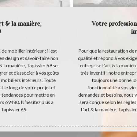
rt & la manière,
Votre profession
9
in
e mobilier intérieur ; il est
Pour que la restauration de 
n design et savoir-faire non
qualité et répond à vos exig
 & la manière, Tapissier 69 se
entreprise L'art & la manière
rer et d’associer à vos goûts
très inventif ; notre entrepr
 mobiliers intérieurs. Toute
toujours une bonne idé
le long de votre projet et
fonctionnalité à vos vie
es tendances pour mettre en
demandes et besoins, nous vo
rs 69480. N’hésitez plus à
sera conçue selon les règles 
 Tapissier 69.
L'art & la manière, Tapissie