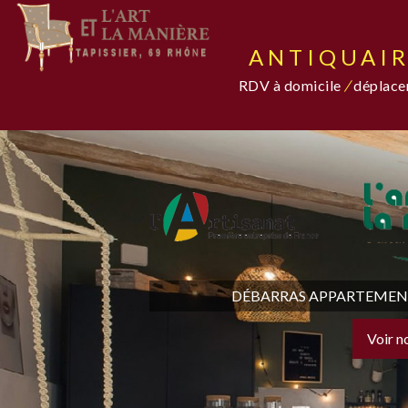
ANTIQUAIR
RDV à domicile
/
déplacem
DÉBARRAS APPARTEMENT,
Voir n