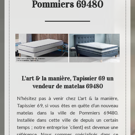
Pommiers 69480
'art &
L'art & la manière, Tapissier 69 un
L
vendeur de matelas 69480
actif ;
N’hésitez pas à venir chez L'art & la manière,
Seriez
anière,
Tapissier 69, si vous êtes en quête d’un nouveau
la vil
eil sur
matelas dans la ville de Pommiers 69480.
ville ;
las qui
Installée dans cette ville de depuis un certain
manièr
 et les
temps ; notre entreprise ‘client} est devenue une
sommie
 notre
référence. Nous sommes spécialisés dans ce
votre