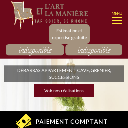
MENU
Estimation et
expertise gratuite
indisponible
indisponible
DÉBARRAS APPARTEMENT, CAVE, GRENIER,
SUCCESSIONS
Voir nos réalisations
PAIEMENT COMPTANT