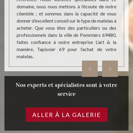
 bonne
domaine, nous nous mettons à l’écoute de notre
entrep
on des
clientèle ; et sommes dans la capacité de vous
allez 
oute et
donner d’excellent conseil sur le type de matelas à
que : à
ts qui
acheter. Que vous êtes des particuliers ou des
propo
faites
professionnels dans la ville de Pommiers 69480,
marque
69 pour
faites confiance à notre entreprise L'art & la
à tous
manière, Tapissier 69 pour l’achat de votre
entrep
matelas.
vos so
Nos experts et spécialistes sont à votre
service
ALLER À LA GALERIE