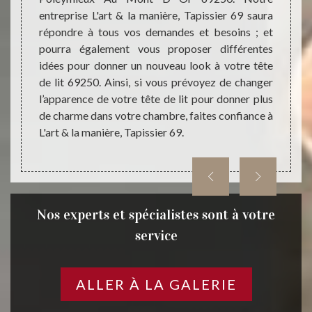
tête de
entreprise L'art & la manière, Tapissier 69 saura
Poley
, notre
répondre à tous vos demandes et besoins ; et
se met
9 saura
pourra également vous proposer différentes
possib
urer un
idées pour donner un nouveau look à votre tête
répond
ns nous
de lit 69250. Ainsi, si vous prévoyez de changer
votre 
l’apparence de votre tête de lit pour donner plus
à cont
de charme dans votre chambre, faites confiance à
Tapiss
L'art & la manière, Tapissier 69.
Nos experts et spécialistes sont à votre
service
ALLER À LA GALERIE