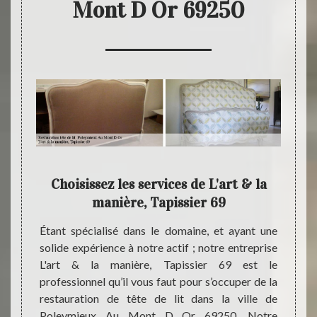
Mont D Or 69250
Choisissez les services de L'art & la
Pro
manière, Tapissier 69
à votre
Étant spécialisé dans le domaine, et ayant une
La res
ant une
solide expérience à notre actif ; notre entreprise
un nou
L'art &
L'art & la manière, Tapissier 69 est le
derniè
alifiée
professionnel qu’il vous faut pour s’occuper de la
nécess
 de lit
restauration de tête de lit dans la ville de
L'art 
 69250.
Poleymieux Au Mont D Or 69250. Notre
restau