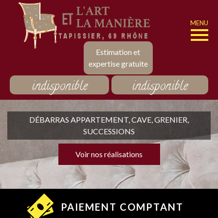
MENU
Estimation et
expertise gratuite
indisponible
indisponible
DÉBARRAS APPARTEMENT, CAVE, GRENIER,
SUCCESSIONS
Voir nos réalisations
PAIEMENT COMPTANT