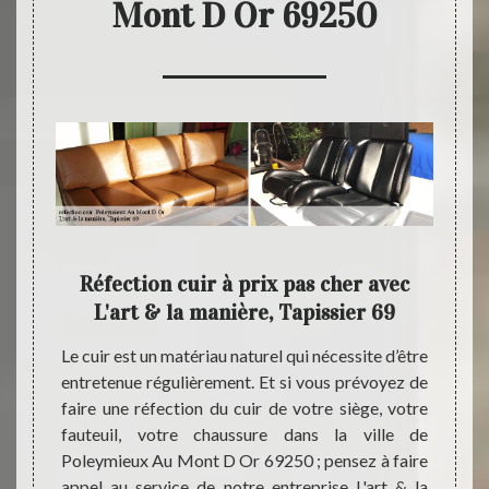
Mont D Or 69250
 peut
Réfection cuir à prix pas cher avec
En
L'art & la manière, Tapissier 69
dre ses
Le cuir est un matériau naturel qui nécessite d’être
Notre 
appel à
entretenue régulièrement. Et si vous prévoyez de
est ré
ier 69.
faire une réfection du cuir de votre siège, votre
un rés
 cuir à
fauteuil, votre chaussure dans la ville de
de cu
notre
Poleymieux Au Mont D Or 69250 ; pensez à faire
pour v
ier 69
appel au service de notre entreprise L'art & la
soigné