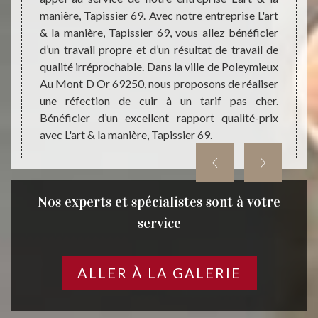
occuper
manière, Tapissier 69. Avec notre entreprise L'art
équip
a vente
& la manière, Tapissier 69, vous allez bénéficier
produi
obilier
d’un travail propre et d’un résultat de travail de
nature
eur, la
qualité irréprochable. Dans la ville de Poleymieux
votre 
el, la
Au Mont D Or 69250, nous proposons de réaliser
voitu
le type
une réfection de cuir à un tarif pas cher.
partic
occuper
Bénéficier d’un excellent rapport qualité-prix
Mont D
avec L'art & la manière, Tapissier 69.
notre e
Nos experts et spécialistes sont à votre
service
ALLER À LA GALERIE