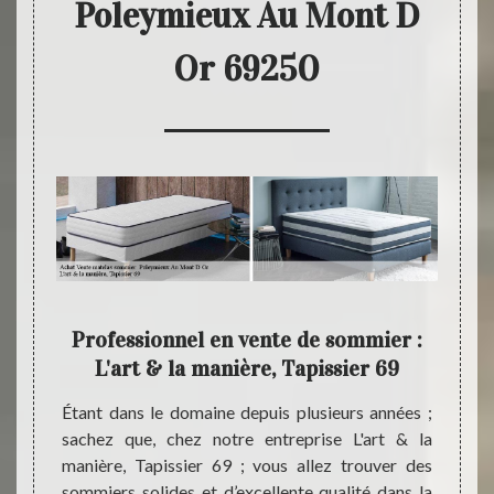
Poleymieux Au Mont D
Or 69250
69
Professionnel en vente de sommier :
L'ar
s
L'art & la manière, Tapissier 69
des 
er dans
Étant dans le domaine depuis plusieurs années ;
9250 ?
sachez que, chez notre entreprise L'art & la
Étant 
z notre
manière, Tapissier 69 ; vous allez trouver des
notre 
69 vous
sommiers solides et d’excellente qualité dans la
est de