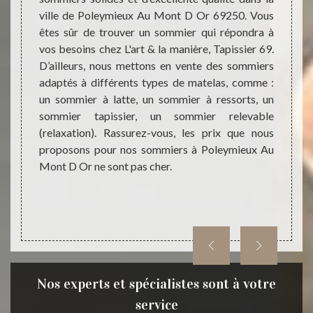
d à vos
ville de Poleymieux Au Mont D Or 69250. Vous
Poleym
lleurs,
êtes sûr de trouver un sommier qui répondra à
sommi
pissier
vos besoins chez L'art & la manière, Tapissier 69.
maniè
pes de
D’ailleurs, nous mettons en vente des sommiers
différ
atte, et
adaptés à différents types de matelas, comme :
compét
agasin
un sommier à latte, un sommier à ressorts, un
ressort
ec des
sommier tapissier, un sommier relevable
Vous 
ez-vous
(relaxation). Rassurez-vous, les prix que nous
adapt
sier 69
proposons pour nos sommiers à Poleymieux Au
entrep
Mont D Or ne sont pas cher.
fait, n
Tapiss
Poleym
Nos experts et spécialistes sont à votre
service