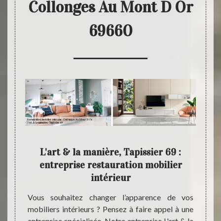
Collonges Au Mont D Or
69660
9 se
L'art & la manière, Tapissier 69 :
L'a
ous
entreprise restauration mobilier
spéc
intérieur
érieurs
 69660,
Vous souhaitez changer l’apparence de vos
Notre 
reprise
mobiliers intérieurs ? Pensez à faire appel à une
vous p
éaliser
entreprise spécialisée. Notre entreprise L'art & la
toutes