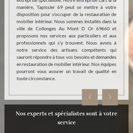
anière,
manière, Tapissier 69 peut se mettre à votre
travau
lacer
disposition pour s’occuper de la restauration de
la vil
tisans
mobilier intérieur. Nous sommes installés dans la
tant q
 de vos
ville de Collonges Au Mont D Or 69660 et
propos
 touche
proposons nos services aux particuliers et aux
nouvell
érieurs
professionnels qui s’y trouvent. Nous avons à
tabour
nière,
notre service des artisans compétents qui
L'art &
gles de
sauront répondre à tous vos besoins et demandes
Nous s
 trouvez
en restauration de mobilier intérieur. Nos équipes
et av
allons
pourront vous assurer un travail de qualité en
répond
toute circonstance.
confian
Nos experts et spécialistes sont à votre
service