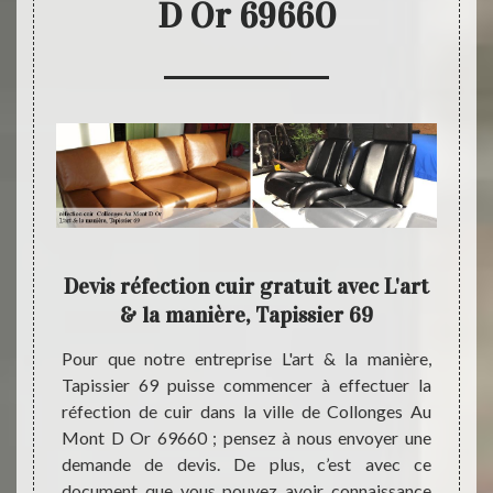
D Or 69660
69
Devis réfection cuir gratuit avec L'art
L'ar
té
& la manière, Tapissier 69
il ou le
Pour que notre entreprise L'art & la manière,
Si le 
ncent à
Tapissier 69 puisse commencer à effectuer la
couleu
à faire
réfection de cuir dans la ville de Collonges Au
notre 
emédier
Mont D Or 69660 ; pensez à nous envoyer une
Mais à
 Mont D
demande de devis. De plus, c’est avec ce
Collon
anière,
document que vous pouvez avoir connaissance
L'art