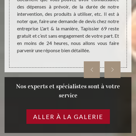
éaliser
des dépenses à prévoir, de la durée de notre
égalem
nt que
intervention, des produits à utiliser, etc. Il est à
prest
tiliser
noter que, faire une demande de devis chez notre
matela
ver la
entreprise L'art & la manière, Tapissier 69 reste
extéri
travail
gratuit et c’est sans engagement de votre part. Et
resta
rt & la
en moins de 24 heures, nous allons vous faire
restau
parvenir une réponse bien détaillée.
travau
dans le
Nos experts et spécialistes sont à votre
service
ALLER À LA GALERIE