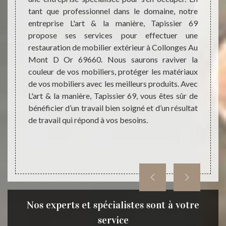
tant que professionnel dans le domaine, notre
normes
En tant
entreprise L'art & la manière, Tapissier 69
Mont 
 serons
propose ses services pour effectuer une
vous s
ériaux,
restauration de mobilier extérieur à Collonges Au
irrépr
 résine
Mont D Or 69660. Nous saurons raviver la
entrep
érience
couleur de vos mobiliers, protéger les matériaux
effect
rt & la
de vos mobiliers avec les meilleurs produits. Avec
Et pou
lleures
L'art & la manière, Tapissier 69, vous êtes sûr de
besoin
érieurs
bénéficier d’un travail bien soigné et d’un résultat
la man
ble en
de travail qui répond à vos besoins.
nges Au
ices de
Nos experts et spécialistes sont à votre
service