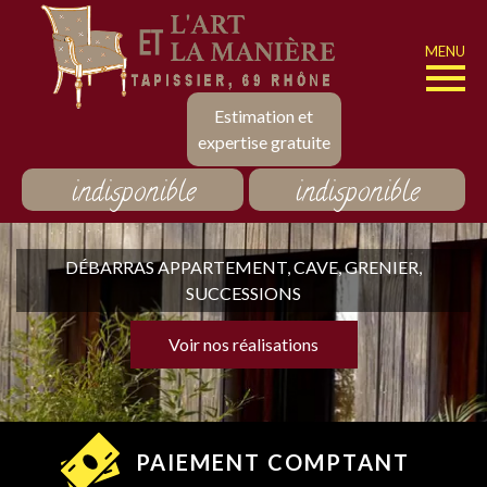
MENU
Estimation et
expertise gratuite
indisponible
indisponible
DÉBARRAS APPARTEMENT, CAVE, GRENIER,
SUCCESSIONS
Voir nos réalisations
PAIEMENT COMPTANT