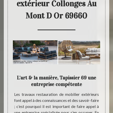
extérieur Collonges Au
Mont D Or 69660
eur
L'art & la manière, Tapissier 69 une
De
e,
entreprise compétente
L
Les travaux restauration de mobilier extérieurs
Quel q
font appel à des connaissances et des savoir-faire
restaur
sier 69
; c’est pourquoi il est important de faire appel à
& la 
éaliser
une entreprise spécialisée pour s’en occuper. En
bénéfi
dans la