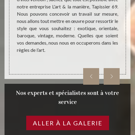
ois, en
notre entreprise L'art & la manière, Tapissier 69.
plusie
rt & la
Nous pouvons concevoir un travail sur mesure,
et apt
er cet
nous allons tout mettre en œuvre pour ressortir le
resta
ltat de
style que vous souhaitez : exotique, orientale,
entrep
ettre à
baroque, vintage, moderne. Quelles que soient
mettre
vos demandes, nous nous en occuperons dans les
puisse
règles de l’art.
dans l
Nos experts et spécialistes sont à votre
service
ALLER À LA GALERIE