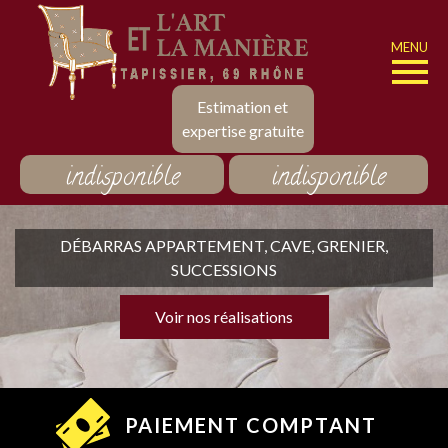
MENU
Estimation et
expertise gratuite
indisponible
indisponible
DÉBARRAS APPARTEMENT, CAVE, GRENIER,
SUCCESSIONS
Voir nos réalisations
PAIEMENT COMPTANT