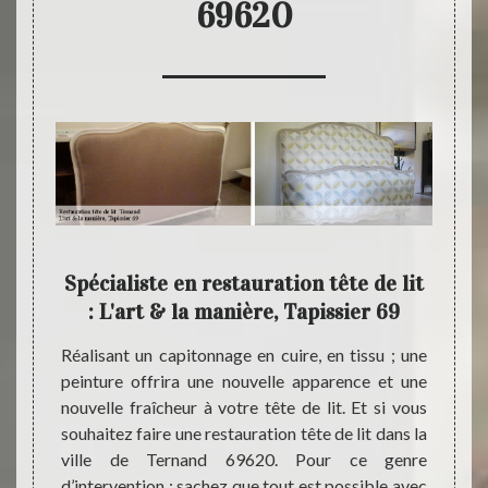
69620
Spécialiste en restauration tête de lit
L'
: L'art & la manière, Tapissier 69
ent
à votre
Réalisant un capitonnage en cuire, en tissu ; une
L'art 
ant une
peinture offrira une nouvelle apparence et une
spécia
L'art &
nouvelle fraîcheur à votre tête de lit. Et si vous
mobilie
alifiée
souhaitez faire une restauration tête de lit dans la
de Ter
 de lit
ville de Ternand 69620. Pour ce genre
aux pa
soit le
d’intervention ; sachez que tout est possible avec
trouv