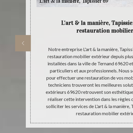
r 69620
L'art & la manière, Tapissie
restauration mobilier
 69 puisse
Notre entreprise L'art & la manière, Tapiss
69620 ; il est
restauration mobilier extérieur depuis pl
e plus, c’est
installées dans la ville de Ternand 69620 e
s dépenses à
particuliers et aux professionnels. Nous s
de devis chez
pour effectuer une restauration de vos mob
est gratuit. Et
techniciens trouveront les meilleures solu
e réponse sur
extérieurs 69620 retrouvent son esthétique
moins de 24
réaliser cette intervention dans les règles de
solliciter les services de L'art & la manière,
restauration mobilier extéri