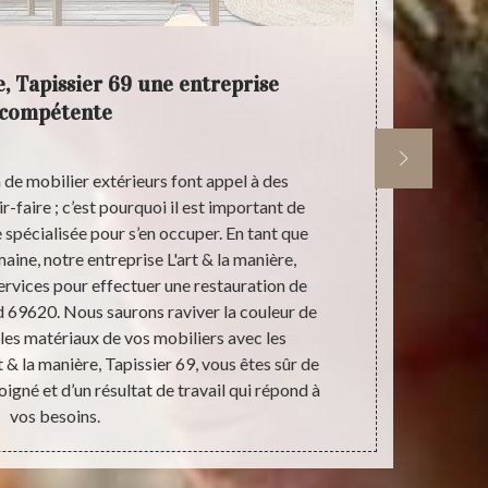
e, Tapissier 69 une entreprise
L'a
compétente
re
 de mobilier extérieurs font appel à des
Le bois es
-faire ; c’est pourquoi il est important de
facilem
e spécialisée pour s’en occuper. En tant que
d’expérie
aine, notre entreprise L'art & la manière,
manière, T
ervices pour effectuer une restauration de
extérieur en
d 69620. Nous saurons raviver la couleur de
vos mobilie
les matériaux de vos mobiliers avec les
Tapissier 6
t & la manière, Tapissier 69, vous êtes sûr de
protégeant v
oigné et d’un résultat de travail qui répond à
nuisibles. R
vos besoins.
l’art. N’hés