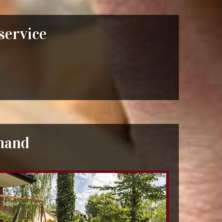
 service
rnand