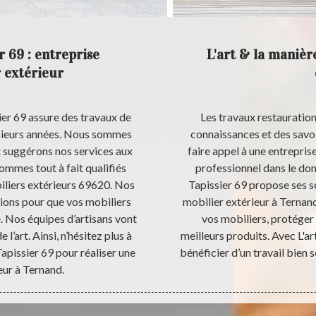
r 69 : entreprise
L'art & la manièr
 extérieur
ier 69 assure des travaux de
Les travaux restauration
usieurs années. Nous sommes
connaissances et des savoir
t suggérons nos services aux
faire appel à une entrepris
ommes tout à fait qualifiés
professionnel dans le dom
iliers extérieurs 69620. Nos
Tapissier 69 propose ses s
tions pour que vos mobiliers
mobilier extérieur à Ternan
. Nos équipes d’artisans vont
vos mobiliers, protéger 
 l’art. Ainsi, n’hésitez plus à
meilleurs produits. Avec L'ar
 Tapissier 69 pour réaliser une
bénéficier d’un travail bien s
eur à Ternand.