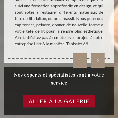
suivi une formation approfondie en design, et qui
la man
t Julien
sont aptes à restaurer différents matériaux de
demand
 notre
tête de lit : laiton, ou bois massif. Nous pourrons
propo
69 pour
capitonner, peindre, donner de nouvelle forme à
nouvea
els que
votre tête de lit pour la rendre plus esthétique.
vous p
style de
Ainsi, n’hésitez pas à remettre vos projets à notre
tête d
saura la
entreprise L'art & la manière, Tapissier 69.
chambr
Tapiss
Nos experts et spécialistes sont à votre
service
ALLER À LA GALERIE