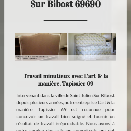
Sur Bibost 69690
e de
Travail minutieux avec L'art & la
Cho
e,
manière, Tapissier 69
Intervenant dans la ville de Saint Julien Sur Bibost
Étant 
depuis plusieurs années, notre entreprise L'art & la
solide
r votre
manière, Tapissier 69 est reconnue pour
L'art
e votre
concevoir un travail bien soigné et fournir un
profes
vail de
résultat de travail irréprochable. Nous avons à
restau
teur de
notre service des artisans compétents qui ont
Julien
el à une