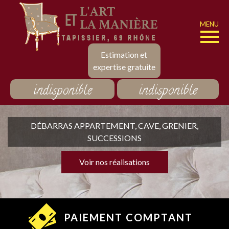
MENU
Estimation et
expertise gratuite
indisponible
indisponible
DÉBARRAS APPARTEMENT, CAVE, GRENIER,
SUCCESSIONS
Voir nos réalisations
PAIEMENT COMPTANT