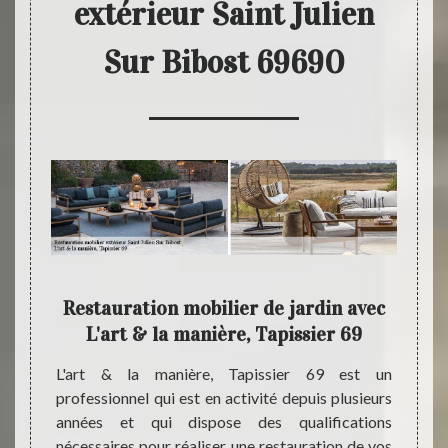
extérieur Saint Julien
Sur Bibost 69690
eur
Restauration mobilier de jardin avec
Po
e,
L'art & la manière, Tapissier 69
L'art & la manière, Tapissier 69 est un
Comme 
professionnel qui est en activité depuis plusieurs
exposé
sier 69
années et qui dispose des qualifications
durant
éaliser
nécessaires pour réaliser une restauration de vos
protec
dans la