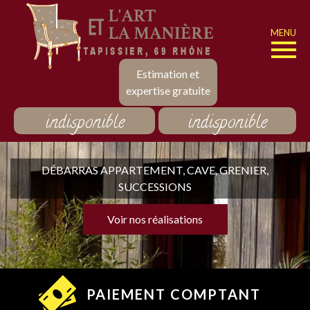
MENU
Estimation et
expertise gratuite
indisponible
indisponible
DÉBARRAS APPARTEMENT, CAVE, GRENIER,
SUCCESSIONS
Voir nos réalisations
PAIEMENT COMPTANT