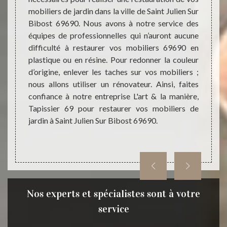
mobiliers de jardin dans la ville de Saint Julien Sur
et peu
ant que
Bibost 69690. Nous avons à notre service des
extéri
aptes à
équipes de professionnelles qui n’auront aucune
besoin
comme :
difficulté à restaurer vos mobiliers 69690 en
sollici
sée ; le
plastique ou en résine. Pour redonner la couleur
maniè
dans le
d’origine, enlever les taches sur vos mobiliers ;
matéri
anière,
nous allons utiliser un rénovateur. Ainsi, faites
L'art 
lutions
confiance à notre entreprise L'art & la manière,
difficu
 69690.
Tapissier 69 pour restaurer vos mobiliers de
manièr
uration
jardin à Saint Julien Sur Bibost 69690.
donne
t 69690
extéri
manière,
Nos experts et spécialistes sont à votre
service