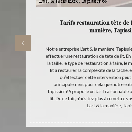
 des
Tarifs restauration tête de l
manière, Tapissi
es de notre
Notre entreprise L'art & la manière, Tapissie
ravaux de
effectuer une restauration de tête de lit. En 
us souhaitez
la taille, le type de restauration à faire, le 
 en parfait
lit à restaurer, la complexité de la tâche
nel, notre
qu’effectuer cette intervention peut 
 une nouvelle
principalement pour cela que notre entre
tériau qui
Tapissier 69 propose un tarif raisonnable p
 restauration
lit. De ce fait, n’hésitez plus à remettre v
ère, Tapissier
L'art & la manière, Tapi