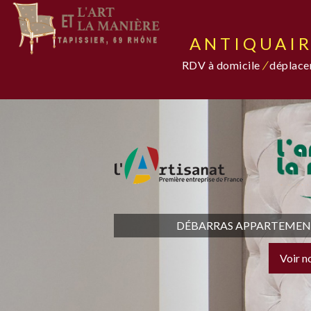
ANTIQUAIR
RDV à domicile
/
déplacem
DÉBARRAS APPARTEMENT,
Voir n