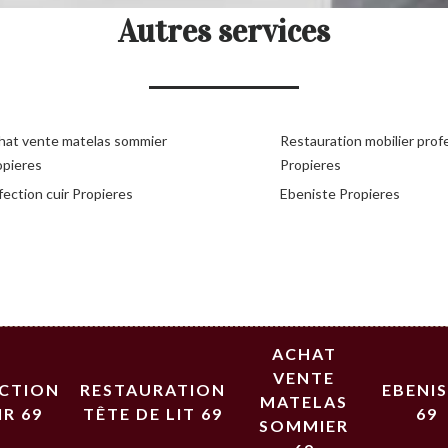
Autres services
hat vente matelas sommier
Restauration mobilier prof
opieres
Propieres
ection cuir Propieres
Ebeniste Propieres
ACHAT
VENTE
ECTION
RESTAURATION
EBENI
MATELAS
IR 69
TÊTE DE LIT 69
69
SOMMIER