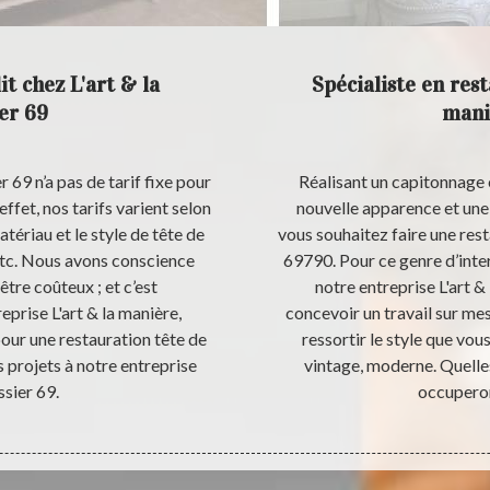
it chez L'art & la
Spécialiste en rest
er 69
mani
r 69 n’a pas de tarif fixe pour
Réalisant un capitonnage en
effet, nos tarifs varient selon
nouvelle apparence et une n
matériau et le style de tête de
vous souhaitez faire une resta
, etc. Nous avons conscience
69790. Pour ce genre d’inter
être coûteux ; et c’est
notre entreprise L'art 
prise L'art & la manière,
concevoir un travail sur me
our une restauration tête de
ressortir le style que vou
os projets à notre entreprise
vintage, moderne. Quelle
ssier 69.
occuperons