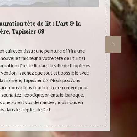
auration tête de lit : L'art & la
L'art 
ère, Tapissier 69
 cuire, en tissu ; une peinture offrira une
Pour s’occupe
ouvelle fraîcheur à votre tête de lit. Et si
69790 ; fie
uration tête de lit dans la ville de Propieres
Mais à part 
vention ; sachez que tout est possible avec
également s’
& la manière, Tapissier 69. Nous pouvons
restauration
sure, nous allons tout mettre en œuvre pour
restaur
s souhaitez : exotique, orientale, baroque,
restauration m
s que soient vos demandes, nous nous en
manière, Tapi
 dans les règles de l’art.
assurer un t