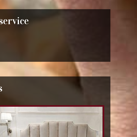
 service
s