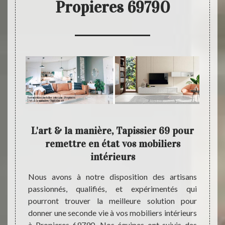
Propieres 69790
9 se
L'art & la manière, Tapissier 69 pour
Res
ous
remettre en état vos mobiliers
cher 
intérieurs
érieurs
Si vou
surtout
pour r
Nous avons à notre disposition des artisans
t & la
ville 
passionnés, qualifiés, et expérimentés qui
r cette
appel 
pourront trouver la meilleure solution pour
nière,
maniè
donner une seconde vie à vos mobiliers intérieurs
lacer
entrep
à Propieres 69790. Nos équipes ont suivis des