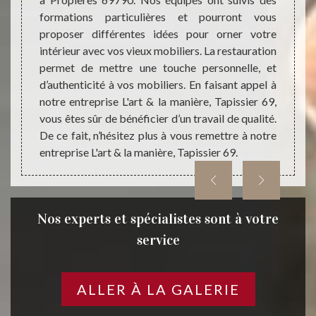
tisans
mesure
formations particulières et pourront vous
 de vos
nouvel
proposer différentes idées pour orner votre
 touche
votre 
intérieur avec vos vieux mobiliers. La restauration
érieurs
notre 
permet de mettre une touche personnelle, et
nière,
propos
d’authenticité à vos mobiliers. En faisant appel à
gles de
toutes
notre entreprise L'art & la manière, Tapissier 69,
 trouvez
aptes
vous êtes sûr de bénéficier d’un travail de qualité.
éplacer
restau
De ce fait, n’hésitez plus à vous remettre à notre
entreprise L'art & la manière, Tapissier 69.
Nos experts et spécialistes sont à votre
service
ALLER À LA GALERIE