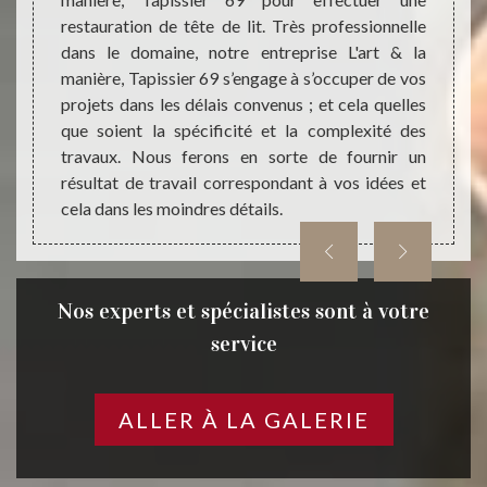
ons des
donner
restauration de tête de lit. Très professionnelle
es pour
cette
dans le domaine, notre entreprise L'art & la
 Sachez
d’expér
manière, Tapissier 69 s’engage à s’occuper de vos
pissier
la ma
projets dans les délais convenus ; et cela quelles
re tête
répon
que soient la spécificité et la complexité des
gences,
restau
travaux. Nous ferons en sorte de fournir un
délais
Echar
résultat de travail correspondant à vos idées et
cela dans les moindres détails.
Nos experts et spécialistes sont à votre
service
ALLER À LA GALERIE