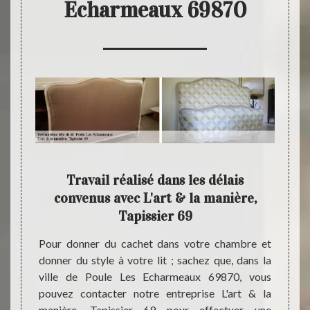
Echarmeaux 69870
9 :
Travail réalisé dans les délais
L
 lit
convenus avec L'art & la manière,
Tapissier 69
reprise
De l’i
uration
jusqu’
Pour donner du cachet dans votre chambre et
la ville
pouvez
donner du style à votre lit ; sachez que, dans la
nous y
maniè
ville de Poule Les Echarmeaux 69870, vous
 et aux
compét
pouvez contacter notre entreprise L'art & la
mmes en
restau
manière, Tapissier 69 pour effectuer une