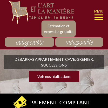
MENU
Estimation et
expertise gratuite
indisponible
indisponible
DÉBARRAS APPARTEMENT, CAVE, GRENIER,
SUCCESSIONS
Voir nos réalisations
PAIEMENT COMPTANT