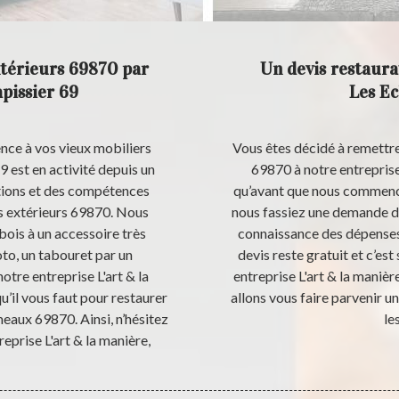
ntérieurs 69870 par
Un devis restaura
apissier 69
Les E
nce à vos vieux mobiliers
Vous êtes décidé à remettre
69 est en activité depuis un
69870 à notre entreprise 
ations et des compétences
qu’avant que nous commencio
s extérieurs 69870. Nous
nous fassiez une demande de
bois à un accessoire très
connaissance des dépenses 
to, un tabouret par un
devis reste gratuit et c’e
notre entreprise L'art & la
entreprise L'art & la manièr
u’il vous faut pour restaurer
allons vous faire parvenir u
meaux 69870. Ainsi, n’hésitez
le
reprise L'art & la manière,