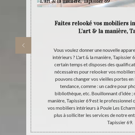
s 69870
Faites relooké vos mobiliers i
9
L'art & la manière, T
 intérieur ;
Vous voulez donner une nouvelle appare
de Poule Les
intérieurs ? L'art & la manière, Tapissier 
s de notre
certain temps et disposes des qualific
vos mobiliers
nécessaires pour relooker vos mobilier
pétences
pouvons changer vos vieilles portes en 
soigné et un
tendance, comme : un cadre pour pho
ur à Poule Les
bibliothèque, etc. Bouillonnant d’idée ; 
s nécessaires
manière, Tapissier 69 est le professionnel q
à remettre vos
vos mobiliers intérieurs à Poule Les Echar
plus à solliciter les services de notre ent
Tapissier 69.