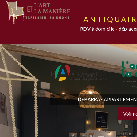
ANTIQUAIR
RDV à domicile
/
déplacem
DÉBARRAS APPARTEMENT,
Voir n