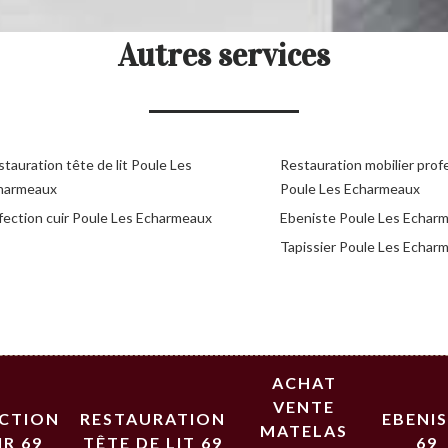
Autres services
tauration tête de lit Poule Les
Restauration mobilier prof
harmeaux
Poule Les Echarmeaux
fection cuir Poule Les Echarmeaux
Ebeniste Poule Les Echar
Tapissier Poule Les Echar
ACHAT
VENTE
ECTION
RESTAURATION
EBENI
MATELAS
IR 69
TÊTE DE LIT 69
69