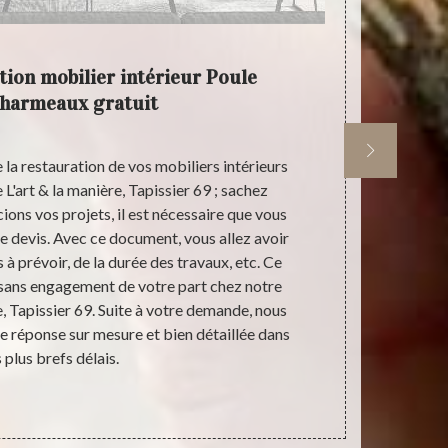
tion mobilier intérieur Poule
L'art
charmeaux gratuit
 la restauration de vos mobiliers intérieurs
Quel que soi
L'art & la manière, Tapissier 69 ; sachez
Poule Les Ech
ns vos projets, il est nécessaire que vous
& la manière,
 devis. Avec ce document, vous allez avoir
de l’art. No
à prévoir, de la durée des travaux, etc. Ce
professionne
st sans engagement de votre part chez notre
c’est que vo
e, Tapissier 69. Suite à votre demande, nous
seront en pa
ne réponse sur mesure et bien détaillée dans
Rassurez-vou
s plus brefs délais.
prod