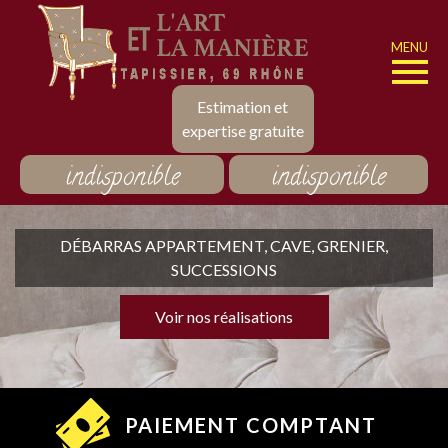
MENU
Estimation et
expertise gratuite
indisponible
indisponible
DÉBARRAS APPARTEMENT, CAVE, GRENIER,
SUCCESSIONS
Voir nos réalisations
PAIEMENT COMPTANT