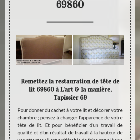
69860
 pour
Remettez la restauration de tête de
De
lit 69860 à L'art & la manière,
Tapissier 69
tête de
Si vou
nt dans
vous 
Pour donner du cachet à votre lit et décorer votre
iter les
pensez
chambre ; pensez à changer l’apparence de votre
anière,
de lit
tête de lit. Et pour bénéficier d’un travail de
tion de
dans l
qualité et d’un résultat de travail à la hauteur de
rt & la
appel 
vos attentes ; il est préférable de faire appel à une