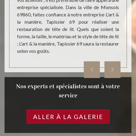
menter
manièr
entreprise spécialisée. Dans la ville de Monsols
er une
des éq
69860, faites confiance à notre entreprise L'art &
ant une
donner
la manière, Tapissier 69 pour réaliser une
 donner
votre 
restauration de tête de lit. Quels que soient la
entale,
n’hésit
forme, la taille, le matériau et le style de tête de lit
 69860.
manièr
; L'art & la manière, Tapissier 69 saura la restaurer
rt & la
selon vos goûts.
Nos experts et spécialistes sont à votre
service
ALLER À LA GALERIE