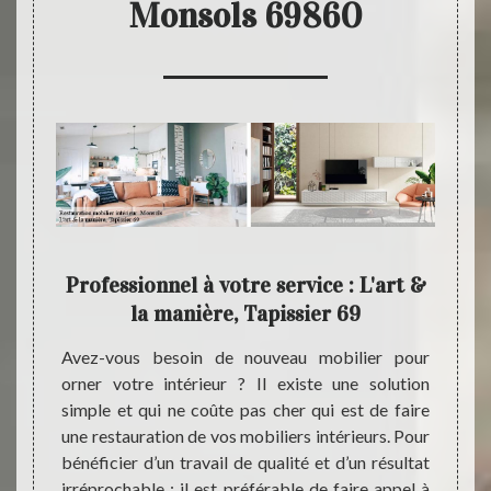
Monsols 69860
9 un
Professionnel à votre service : L'art &
L'a
ilier
la manière, Tapissier 69
ré
Avez-vous besoin de nouveau mobilier pour
Quel q
orner votre intérieur ? Il existe une solution
restau
sier 69
simple et qui ne coûte pas cher qui est de faire
profes
té pour
une restauration de vos mobiliers intérieurs. Pour
Tapiss
ndes en
bénéficier d’un travail de qualité et d’un résultat
les rè
ur dans
irréprochable ; il est préférable de faire appel à
vous s
nt que