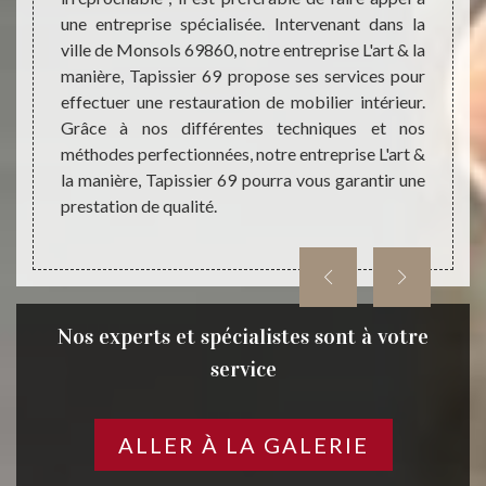
une entreprise spécialisée. Intervenant dans la
comme
oposons
ville de Monsols 69860, notre entreprise L'art & la
Tapiss
ouvelle
manière, Tapissier 69 propose ses services pour
résult
 : les
effectuer une restauration de mobilier intérieur.
parfai
reprise
Grâce à nos différentes techniques et nos
vos at
lisable.
méthodes perfectionnées, notre entreprise L'art &
des ma
n temps
la manière, Tapissier 69 pourra vous garantir une
qualit
s pour
prestation de qualité.
 faites
Nos experts et spécialistes sont à votre
service
ALLER À LA GALERIE