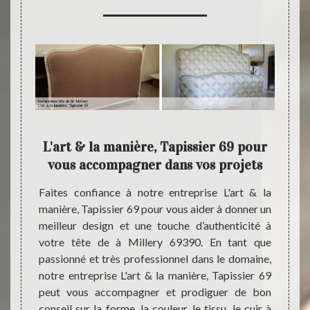
& la
L'art & la manière, Tapissier 69 pour
L'ar
vous accompagner dans vos projets
 donner
Faites confiance à notre entreprise L'art & la
Pour v
à cette
manière, Tapissier 69 pour vous aider à donner un
Mille
titudes
meilleur design et une touche d’authenticité à
entrep
reprise
votre tête de à Millery 69390. En tant que
s’en o
uer une
passionné et très professionnel dans le domaine,
Tapiss
ille de
notre entreprise L'art & la manière, Tapissier 69
qualif
à votre
peut vous accompagner et prodiguer de bon
restau
assurer
conseil sur la forme, la couleur, le tissu, le cuir à
reçu l