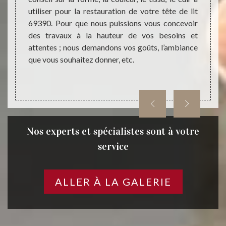
dées et
utiliser pour la restauration de votre tête de lit
pourr
lit aux
69390. Pour que nous puissions vous concevoir
person
r notre
des travaux à la hauteur de vos besoins et
qui vo
attentes ; nous demandons vos goûts, l’ambiance
Ainsi,
que vous souhaitez donner, etc.
votre t
Nos experts et spécialistes sont à votre
service
ALLER À LA GALERIE