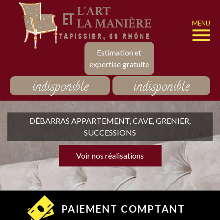
MENU
Estimation et
expertise gratuite
indisponible
indisponible
DÉBARRAS APPARTEMENT, CAVE, GRENIER,
SUCCESSIONS
Voir nos réalisations
PAIEMENT COMPTANT