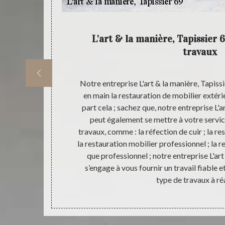
 & la
L'art & la manière, Tapissier 
travaux
; en faisant
Notre entreprise L'art & la manière, Tapissi
us êtes sûr de
en main la restauration de mobilier extéri
n vigueur dans
part cela ; sachez que, notre entreprise L'a
us souhaitez
peut également se mettre à votre servic
ites appel à
travaux, comme : la réfection de cuir ; la re
fectuer une
la restauration mobilier professionnel ; la re
 résultat qui
que professionnel ; notre entreprise L'art
t & la manière,
s’engage à vous fournir un travail fiable et
type de travaux à réa