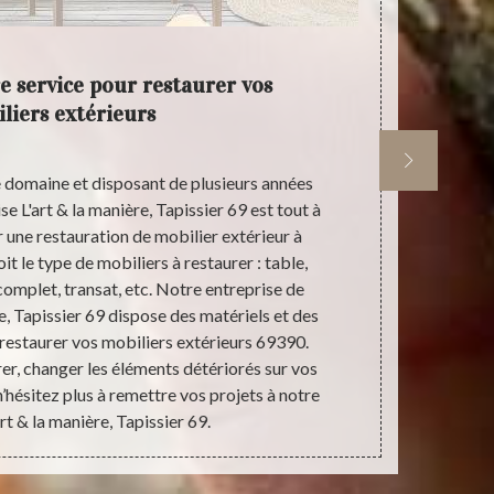
re service pour restaurer vos
Un dev
liers extérieurs
e domaine et disposant de plusieurs années
Pour que 
se L'art & la manière, Tapissier 69 est tout à
commencer à r
er une restauration de mobilier extérieur à
nécessaire q
t le type de mobiliers à restaurer : table,
avec ce doc
 complet, transat, etc. Notre entreprise de
prévoir, de 
e, Tapissier 69 dispose des matériels et des
L'art & la man
restaurer vos mobiliers extérieurs 69390.
suite à votr
r, changer les éléments détériorés sur vos
mesure et 
n’hésitez plus à remettre vos projets à notre
rt & la manière, Tapissier 69.