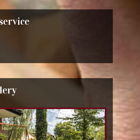
 service
lery