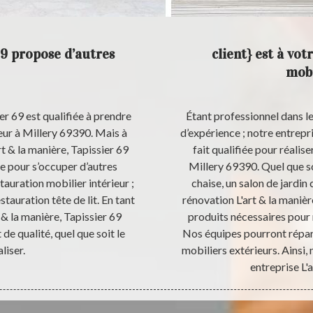
69 propose d’autres
client} est à vot
mobi
er 69 est qualifiée à prendre
Étant professionnel dans l
eur à Millery 69390. Mais à
d’expérience ; notre entrepri
rt & la manière, Tapissier 69
fait qualifiée pour réalis
e pour s’occuper d’autres
Millery 69390. Quel que soi
stauration mobilier intérieur ;
chaise, un salon de jardin
stauration tête de lit. En tant
rénovation L'art & la manièr
 & la manière, Tapissier 69
produits nécessaires pour 
 de qualité, quel que soit le
Nos équipes pourront répare
liser.
mobiliers extérieurs. Ainsi, 
entreprise L'a