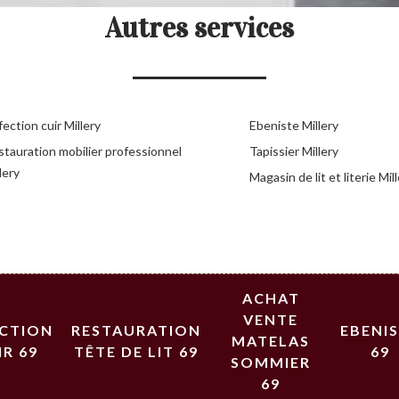
Autres services
ection cuir Millery
Ebeniste Millery
stauration mobilier professionnel
Tapissier Millery
lery
Magasin de lit et literie Mil
ACHAT
VENTE
ECTION
RESTAURATION
EBENI
MATELAS
IR 69
TÊTE DE LIT 69
69
SOMMIER
69