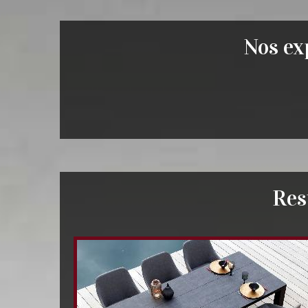
Nos exp
Res