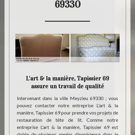
69330
e de
L'art & la manière, Tapissier 69
Tr
e,
assure un travail de qualité
Intervenant dans la ville Meyzieu 69330 ; vous
Inter
pouvez contacter notre entreprise L'art & la
plusie
r votre
manière, Tapissier 69 pour prendre vos projets de
maniè
e votre
restauration de tête de lit. Comme notre
concev
vail de
entreprise L'art & la manière, Tapissier 69 est
résult
teur de
dotée de plusieurs années d’expérience dans le
notre 
el à une