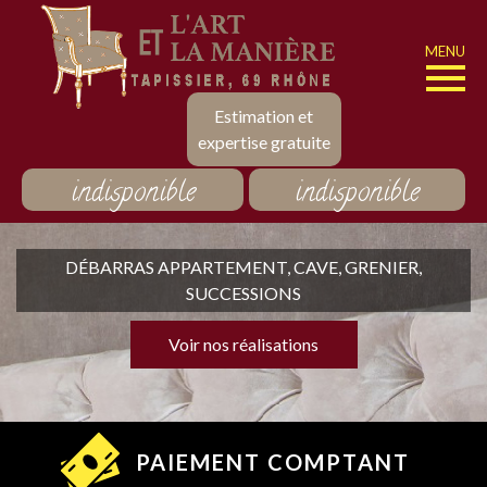
MENU
Estimation et
expertise gratuite
indisponible
indisponible
DÉBARRAS APPARTEMENT, CAVE, GRENIER,
SUCCESSIONS
Voir nos réalisations
PAIEMENT COMPTANT