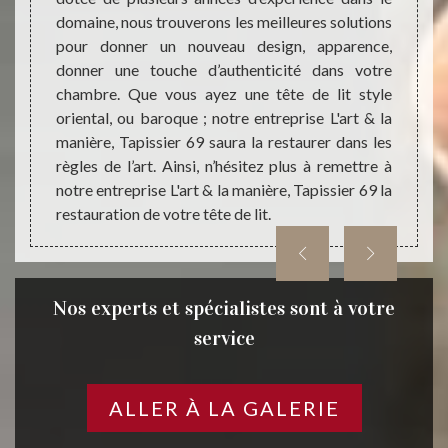
domaine, nous trouverons les meilleures solutions
suivi 
Meyzieu
pour donner un nouveau design, apparence,
sont a
L'art &
donner une touche d’authenticité dans votre
tête d
er une
chambre. Que vous ayez une tête de lit style
capito
ient la
oriental, ou baroque ; notre entreprise L'art & la
votre 
e de lit
manière, Tapissier 69 saura la restaurer dans les
Ainsi,
estaurer
règles de l’art. Ainsi, n’hésitez plus à remettre à
entrepr
notre entreprise L'art & la manière, Tapissier 69 la
restauration de votre tête de lit.
Nos experts et spécialistes sont à votre
service
ALLER À LA GALERIE