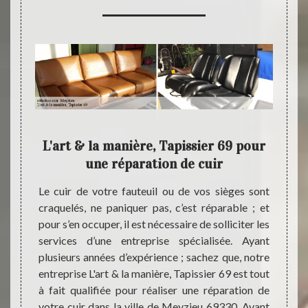
 pour
L'art & la manière, Tapissier 69 pour
Pou
une réparation de cuir
L'
essaire
Le cuir de votre fauteuil ou de vos sièges sont
Faire 
et pour
craquelés, ne paniquer pas, c’est réparable ; et
facile 
e faire
pour s’en occuper, il est nécessaire de solliciter les
type de
. Étant
services d’une entreprise spécialisée. Ayant
de pre
, vous
plusieurs années d’expérience ; sachez que, notre
type d
rt & la
entreprise L'art & la manière, Tapissier 69 est tout
produ
tretien
à fait qualifiée pour réaliser une réparation de
activi
buer à
votre cuir dans la ville de Meyzieu 69330. Avant
notre 