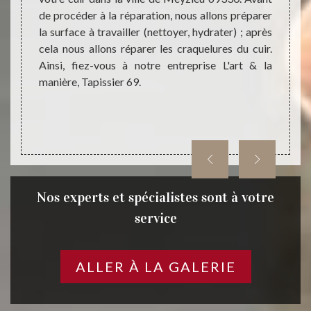
nir les
de procéder à la réparation, nous allons préparer
saura 
couleur
la surface à travailler (nettoyer, hydrater) ; après
réfecti
anière,
cela nous allons réparer les craquelures du cuir.
du cui
oduits
Ainsi, fiez-vous à notre entreprise L'art & la
Tapiss
 Ainsi,
manière, Tapissier 69.
ier 69.
Nos experts et spécialistes sont à votre
service
ALLER À LA GALERIE