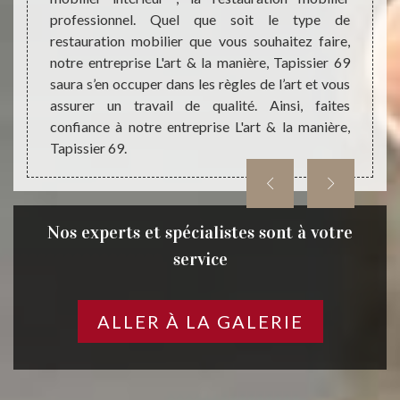
 de lit
professionnel. Quel que soit le type de
resta
ncevoir
restauration mobilier que vous souhaitez faire,
entrep
ins et
notre entreprise L'art & la manière, Tapissier 69
mettre
mbiance
saura s’en occuper dans les règles de l’art et vous
puisse
assurer un travail de qualité. Ainsi, faites
dans l
confiance à notre entreprise L'art & la manière,
Tapissier 69.
Nos experts et spécialistes sont à votre
service
ALLER À LA GALERIE