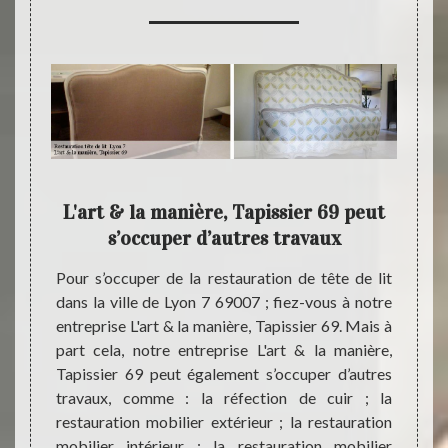
 pour
L'art & la manière, Tapissier 69 peut
L'
jets
s’occuper d’autres travaux
ent
rt & la
Pour s’occuper de la restauration de tête de lit
L'art 
nner un
dans la ville de Lyon 7 69007 ; fiez-vous à notre
spécia
icité à
entreprise L'art & la manière, Tapissier 69. Mais à
mobilie
nt que
part cela, notre entreprise L'art & la manière,
de Lyo
omaine,
Tapissier 69 peut également s’occuper d’autres
aux pa
sier 69
travaux, comme : la réfection de cuir ; la
trouv
de bon
restauration mobilier extérieur ; la restauration
plusie
e cuir à
mobilier intérieur ; la restauration mobilier
et apt