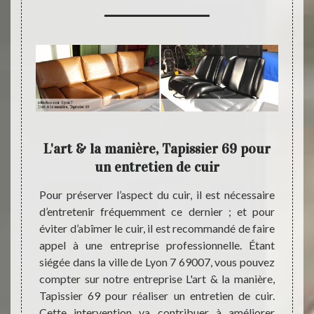
avec
L'art & la manière, Tapissier 69 pour
L
69
un entretien de cuir
u
e d’être
Pour préserver l’aspect du cuir, il est nécessaire
Pour u
oyez de
d’entretenir fréquemment ce dernier ; et pour
entrep
, votre
éviter d’abîmer le cuir, il est recommandé de faire
utilis
 Lyon 7
appel à une entreprise professionnelle. Étant
renom 
e notre
siégée dans la ville de Lyon 7 69007, vous pouvez
rassur
9. Avec
compter sur notre entreprise L'art & la manière,
sont p
ier 69,
Tapissier 69 pour réaliser un entretien de cuir.
santé 
et d’un
Cette intervention va contribuer à améliorer
que, n