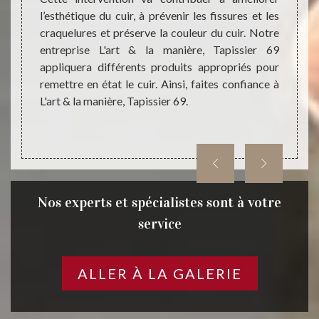
e. Dans
l’esthétique du cuir, à prévenir les fissures et les
Nous p
ons de
craquelures et préserve la couleur du cuir. Notre
différ
s cher.
entreprise L'art & la manière, Tapissier 69
L'art 
té-prix
appliquera différents produits appropriés pour
les me
remettre en état le cuir. Ainsi, faites confiance à
7.
L'art & la manière, Tapissier 69.
Nos experts et spécialistes sont à votre
service
ALLER À LA GALERIE