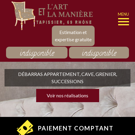
MENU
Estimation et
expertise gratuite
indisponible
indisponible
DÉBARRAS APPARTEMENT, CAVE, GRENIER,
SUCCESSIONS
Voir nos réalisations
PAIEMENT COMPTANT