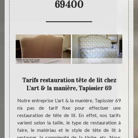
69400
lit
Tarifs restauration tête de lit chez
L'ar
L'art & la manière, Tapissier 69
anière,
Notre entreprise L'art & la manière, Tapissier 69
Pour v
tuer la
n’a pas de tarif fixe pour effectuer une
Lierg
ire que
restauration de tête de lit. En effet, nos tarifs
entrep
ela est
varient selon la taille, le type de restauration à
s’en o
ue vous
faire, le matériau et le style de tête de lit à
Tapiss
Pour ce
restaurer, la complexité de la tâche, etc. Nous
qualif