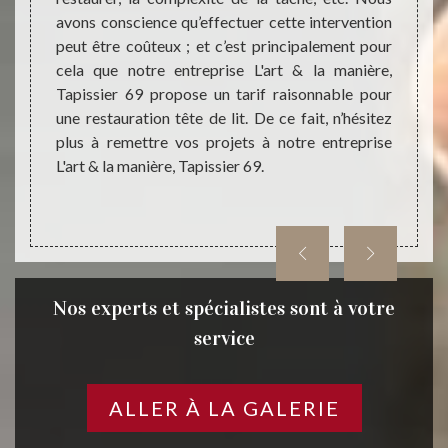
aire de
avons conscience qu’effectuer cette intervention
restau
tout en
peut être coûteux ; et c’est principalement pour
reçu l
t et ne
cela que notre entreprise L'art & la manière,
pourr
envoyer
Tapissier 69 propose un tarif raisonnable pour
person
heures.
une restauration tête de lit. De ce fait, n’hésitez
qui vo
plus à remettre vos projets à notre entreprise
Ainsi,
L'art & la manière, Tapissier 69.
votre t
Nos experts et spécialistes sont à votre
service
ALLER À LA GALERIE