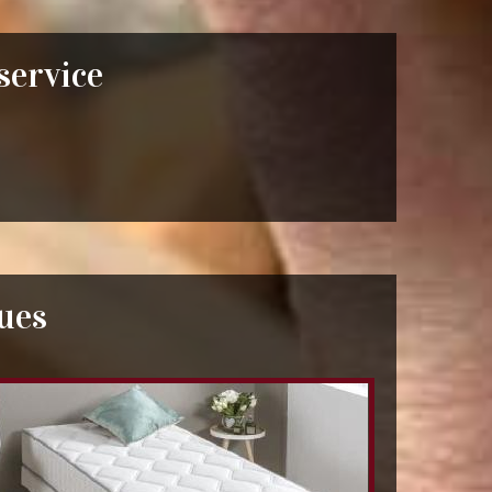
 service
ues