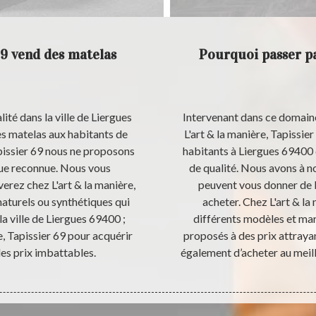
69 vend des matelas
Pourquoi passer pa
ité dans la ville de Liergues
Intervenant dans ce domaine
es matelas aux habitants de
L'art & la manière, Tapissie
apissier 69 nous ne proposons
habitants à Liergues 69400 
que reconnue. Nous vous
de qualité. Nous avons à no
erez chez L'art & la manière,
peuvent vous donner de b
naturels ou synthétiques qui
acheter. Chez L'art & la
 la ville de Liergues 69400 ;
différents modèles et ma
re, Tapissier 69 pour acquérir
proposés à des prix attrayan
des prix imbattables.
également d’acheter au meil