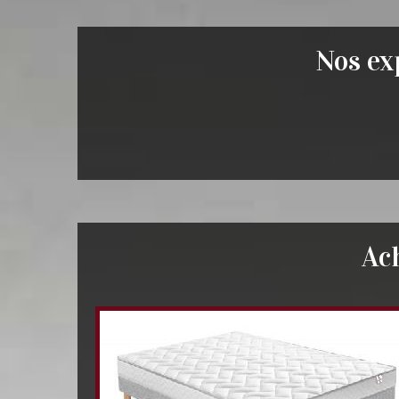
Nos exp
Ac