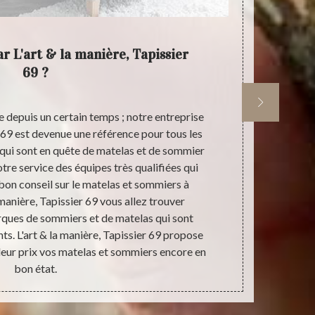
r L'art & la manière, Tapissier
L'art
69 ?
 depuis un certain temps ; notre entreprise
N’hésitez pas 
r 69 est devenue une référence pour tous les
quête d’un 
qui sont en quête de matelas et de sommier
dans cette vi
tre service des équipes très qualifiées qui
devenue une 
on conseil sur le matelas et sommiers à
nous mettons
 manière, Tapissier 69 vous allez trouver
de vous donne
rques de sommiers et de matelas qui sont
vous êtes des
ts. L'art & la manière, Tapissier 69 propose
69400, faite
leur prix vos matelas et sommiers encore en
bon état.