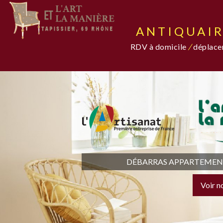
ANTIQUAIR
RDV à domicile
/
déplacem
DÉBARRAS APPARTEMENT,
Voir n