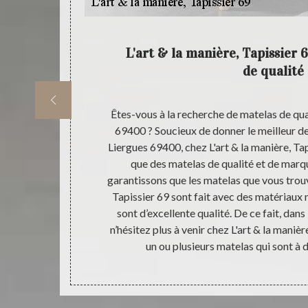
apissier
L'art & la manière, Tapissier 
de qualité
ualité et à un
Êtes-vous à la recherche de matelas de qual
 surtout pas à
69400 ? Soucieux de donner le meilleur d
r 69. Vous
Liergues 69400, chez L'art & la manière, T
hez L'art & la
que des matelas de qualité et de mar
e de Liergues
garantissons que les matelas que vous trouv
 santé ; nous
Tapissier 69 sont fait avec des matériaux 
ère, Tapissier
sont d’excellente qualité. De ce fait, dans
es bourses.
n’hésitez plus à venir chez L'art & la maniè
un ou plusieurs matelas qui sont à 