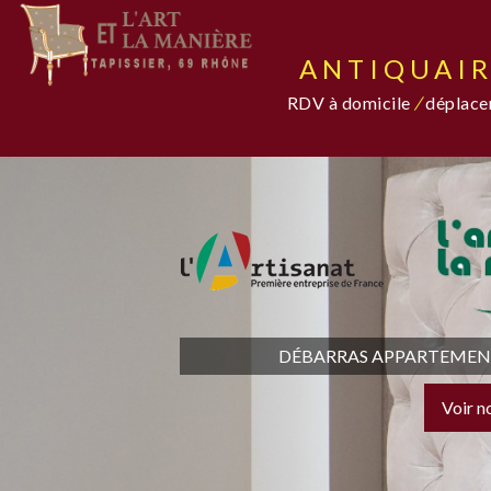
ANTIQUAIR
RDV à domicile
/
déplacem
DÉBARRAS APPARTEMENT,
Voir n