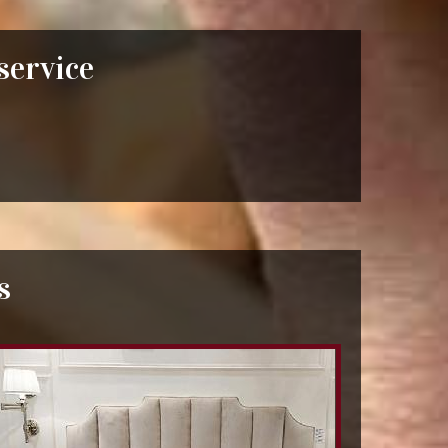
 service
s