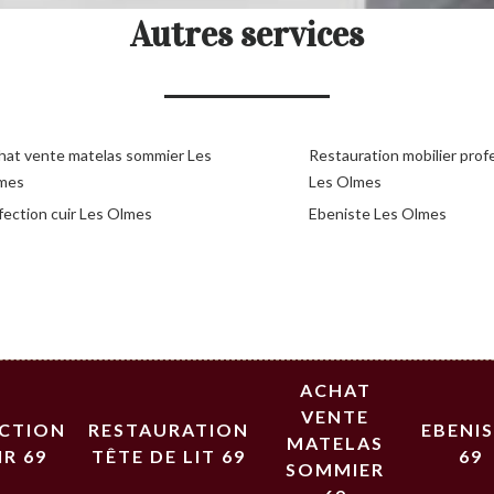
Autres services
hat vente matelas sommier Les
Restauration mobilier prof
mes
Les Olmes
fection cuir Les Olmes
Ebeniste Les Olmes
ACHAT
VENTE
ECTION
RESTAURATION
EBENI
MATELAS
IR 69
TÊTE DE LIT 69
69
SOMMIER