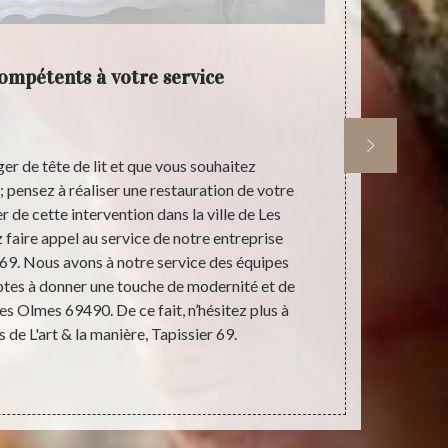
compétents à votre service
Un d
er de tête de lit et que vous souhaitez
Pour que 
pensez à réaliser une restauration de votre
commencer à 
er de cette intervention dans la ville de Les
que vous no
aire appel au service de notre entreprise
c’est ave
r 69. Nous avons à notre service des équipes
prévoir. Pou
ptes à donner une touche de modernité et de
de devis ave
Les Olmes 69490. De ce fait, n’hésitez plus à
est gratui
es de L'art & la manière, Tapissier 69.