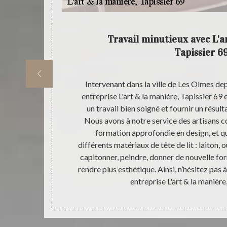
pissier
Travail minutieux avec L'a
Tapissier 6
; sachez que,
Intervenant dans la ville de Les Olmes dep
à mener à bien
entreprise L'art & la manière, Tapissier 69
 de Les Olmes
un travail bien soigné et fournir un résult
ssaires, les
Nous avons à notre service des artisans c
esthétique à
formation approfondie en design, et qu
ter et sauront
différents matériaux de tête de lit : laiton,
ment de votre
capitonner, peindre, donner de nouvelle form
avaux dans les
rendre plus esthétique. Ainsi, n’hésitez pas 
entreprise L'art & la manière