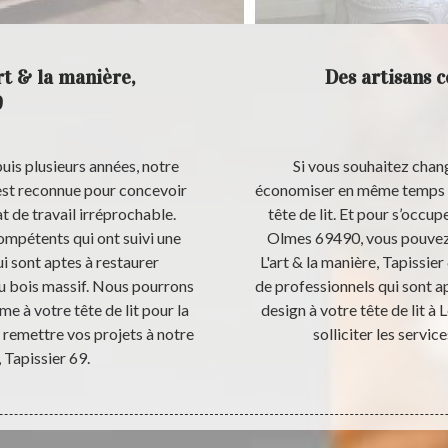
rt & la manière,
Des artisans 
9
uis plusieurs années, notre
Si vous souhaitez chang
 est reconnue pour concevoir
économiser en même temps ; 
at de travail irréprochable.
tête de lit. Et pour s’occup
ompétents qui ont suivi une
Olmes 69490, vous pouvez f
i sont aptes à restaurer
L'art & la manière, Tapissie
 ou bois massif. Nous pourrons
de professionnels qui sont a
e à votre tête de lit pour la
design à votre tête de lit à 
à remettre vos projets à notre
solliciter les servic
, Tapissier 69.