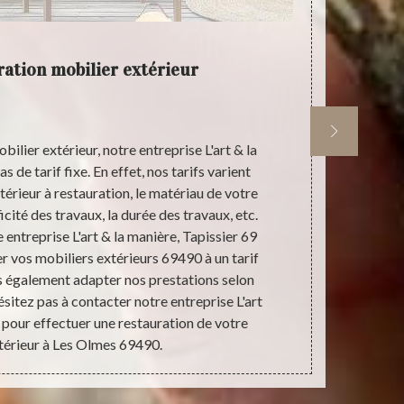
ration mobilier extérieur
L'a
re
ilier extérieur, notre entreprise L'art & la
Le bois es
s de tarif fixe. En effet, nos tarifs varient
facilem
térieur à restauration, le matériau de votre
d’expérie
icité des travaux, la durée des travaux, etc.
manière, T
entreprise L'art & la manière, Tapissier 69
extérieur en
 vos mobiliers extérieurs 69490 à un tarif
de vos mobil
 également adapter nos prestations selon
Tapissier 6
ésitez pas à contacter notre entreprise L'art
protégeant v
9 pour effectuer une restauration de votre
nuisibles. R
térieur à Les Olmes 69490.
l’art. N’hés