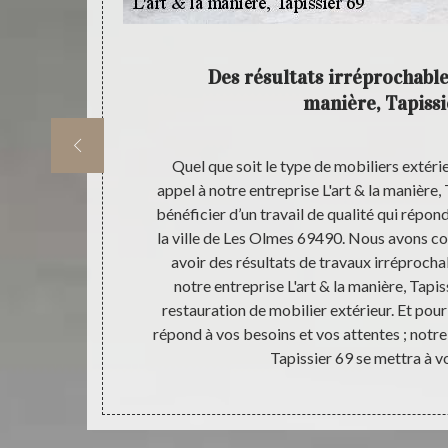
reprise
Des résultats irréprochable
manière, Tapissi
ppel à des
Quel que soit le type de mobiliers extérie
important de
appel à notre entreprise L'art & la manière,
. En tant que
bénéficier d’un travail de qualité qui répo
la manière,
la ville de Les Olmes 69490. Nous avons c
tauration de
avoir des résultats de travaux irréprochab
er la couleur
notre entreprise L'art & la manière, Tapi
rs avec les
restauration de mobilier extérieur. Et pour
ous êtes sûr de
répond à vos besoins et vos attentes ; notre 
il qui répond à
Tapissier 69 se mettra à v