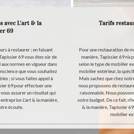
s avec L'art & la
Tarifs restau
er 69
urs à restaurer ; en faisant
Pour une restauration de mob
 Tapissier 69 vous êtes sûr de
manière, Tapissier 69 n’a pa
nd aux normes en vigueur dans
selon le type de mobilier ex
onscience que vous souhaitez
mobilier extérieur, la spécif
les ; si vous faites appel à
Mais sachez que chez notre 
ssier 69 pour effectuer une
nous proposons de restaurer
 vous assurer un résultat qui
raisonnable. Nous pouvons
entreprise L'art & la manière,
votre budget. De ce fait, n’h
otre écoute.
& la manière, Tapissier 6
mobilier ex