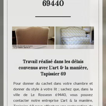
69440
69
Travail réalisé dans les délais
Spéci
convenus avec L'art & la manière,
: 
Tapissier 69
 ; vous
Réalis
rt & la
peintu
Pour donner du cachet dans votre chambre et
jets de
nouvel
donner du style à votre lit ; sachez que, dans la
 notre
souhait
ville de Le Rosseon 69440, vous pouvez
 69 est
ville
contacter notre entreprise L'art & la manière,
dans le
d’inte
Tapissier 69 pour effectuer une restauration de