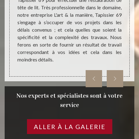
lutions
notre 
tête de lit. Très professionnelle dans le domaine,
rence,
Nous p
notre entreprise L'art & la manière, Tapissier 69
 votre
nous a
s’engage à s’occuper de vos projets dans les
t style
style 
délais convenus ; et cela quelles que soient la
rt & la
baroqu
spécificité et la complexité des travaux. Nous
ans les
vos de
ferons en sorte de fournir un résultat de travail
ettre à
règles 
correspondant à vos idées et cela dans les
er 69 la
moindres détails.
Nos experts et spécialistes sont à votre
service
ALLER À LA GALERIE