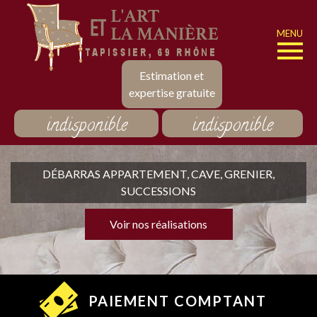
MENU
Estimation et
expertise gratuite
indisponible
indisponible
DÉBARRAS APPARTEMENT, CAVE, GRENIER,
SUCCESSIONS
Voir nos réalisations
PAIEMENT COMPTANT