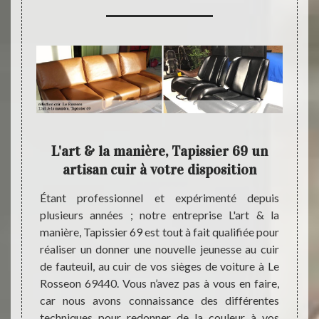
69
L'art & la manière, Tapissier 69 un
L'ar
té
artisan cuir à votre disposition
il ou le
Étant professionnel et expérimenté depuis
Pour p
ncent à
plusieurs années ; notre entreprise L'art & la
d’entr
à faire
manière, Tapissier 69 est tout à fait qualifiée pour
éviter
emédier
réaliser un donner une nouvelle jeunesse au cuir
appel 
 69440,
de fauteuil, au cuir de vos sièges de voiture à Le
siégée
sier 69
Rosseon 69440. Vous n’avez pas à vous en faire,
pouvez
fection
car nous avons connaissance des différentes
manièr
 sachez
techniques pour redonner de la couleur à vos
de cu