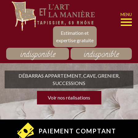
MENU
Estimation et
expertise gratuite
indisponible
indisponible
DÉBARRAS APPARTEMENT, CAVE, GRENIER,
SUCCESSIONS
Voir nos réalisations
PAIEMENT COMPTANT