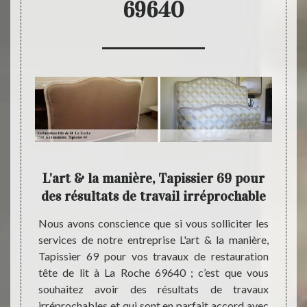
69640
 peut
L'art & la manière, Tapissier 69 pour
L'ar
des résultats de travail irréprochable
 de lit
Nous avons conscience que si vous solliciter les
Souhai
à notre
services de notre entreprise L'art & la manière,
lit da
 Mais à
Tapissier 69 pour vos travaux de restauration
cette v
anière,
tête de lit à La Roche 69640 ; c’est que vous
servic
’autres
souhaitez avoir des résultats de travaux
Tapiss
r ; la
irréprochables et qui sont en parfait accord avec
tête d