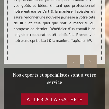
uration
vos goûts et idées. En tant que professionnel,
maniè
obilier
notre entreprise L'art & la manière, Tapissier 69
l’amb
ype de
saura redonner une nouvelle jeunesse à votre tête
touche
 faire,
de lit ; et cela quel que soit le matériau qui
restau
sier 69
compose ce dernier. Bénéficier d’un travail bien
un sty
et vous
soigné en restauration tête de lit à La Roche avec
exotiq
 faites
notre entreprise L'art & la manière, Tapissier 69.
Ainsi,
anière,
manièr
Nos experts et spécialistes sont à votre
service
ALLER À LA GALERIE