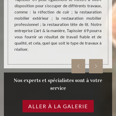
es, de
disposition pour s’occuper de différents travaux,
noter 
à votre
comme : la réfection de cuir ; la restauration
Tapiss
anière,
mobilier extérieur ; la restauration mobilier
restau
ne idée
professionnel ; la restauration tête de lit. Notre
fauteu
. Nous
entreprise L'art & la manière, Tapissier 69 pourra
entre
tiliser
vous fournir un résultat de travail fiable et de
trouve
iliers
qualité, et cela, quel que soit le type de travaux à
secon
réaliser.
69640.
69 pou
Nos experts et spécialistes sont à votre
service
ALLER À LA GALERIE