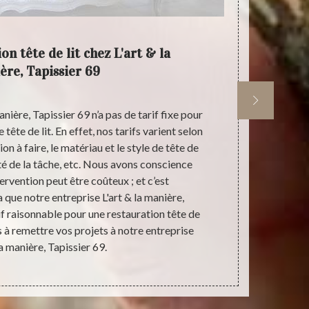
on tête de lit chez L'art & la
L'ar
ère, Tapissier 69
nière, Tapissier 69 n’a pas de tarif fixe pour
L'art & la m
tête de lit. En effet, nos tarifs varient selon
travaux de r
tion à faire, le matériau et le style de tête de
ville de Givo
ité de la tâche, etc. Nous avons conscience
aux profess
ervention peut être coûteux ; et c’est
plusieu
 que notre entreprise L'art & la manière,
nécessaires
if raisonnable pour une restauration tête de
notre entrepr
lus à remettre vos projets à notre entreprise
pour que 
la manière, Tapissier 69.
bes