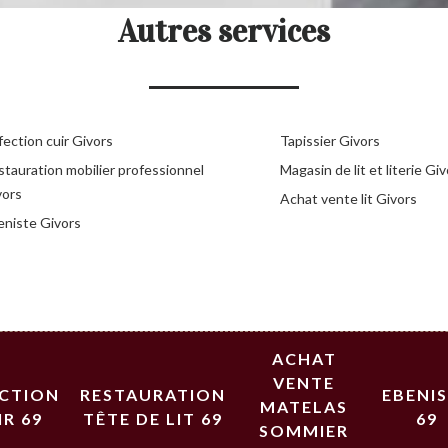
Autres services
ection cuir Givors
Tapissier Givors
stauration mobilier professionnel
Magasin de lit et literie Gi
vors
Achat vente lit Givors
eniste Givors
ACHAT
VENTE
ECTION
RESTAURATION
EBENI
MATELAS
IR 69
TÊTE DE LIT 69
69
SOMMIER