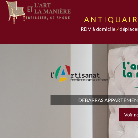
ANTIQUAIR
RDV à domicile
/
déplacem
DÉBARRAS APPARTEMENT,
Voir n