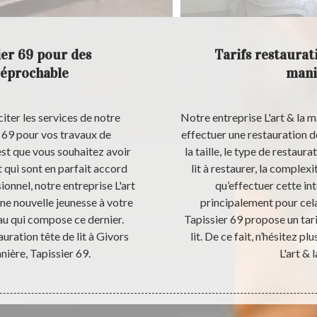
ier 69 pour des
Tarifs restaurati
rréprochable
mani
iter les services de notre
Notre entreprise L'art & la ma
r 69 pour vos travaux de
effectuer une restauration de 
’est que vous souhaitez avoir
la taille, le type de restaura
 qui sont en parfait accord
lit à restaurer, la complex
ionnel, notre entreprise L'art
qu’effectuer cette int
ne nouvelle jeunesse à votre
principalement pour cela
riau qui compose ce dernier.
Tapissier 69 propose un tar
auration tête de lit à Givors
lit. De ce fait, n’hésitez p
nière, Tapissier 69.
L'art & 