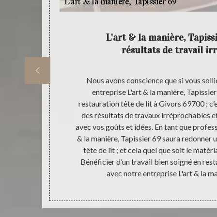
ière,
L'art & la manière, Tapiss
résultats de travail i
rience à notre
Nous avons conscience que si vous sollic
9 est le
entreprise L'art & la manière, Tapissie
ion de tête de
restauration tête de lit à Givors 69700 ; c
 la manière,
des résultats de travaux irréprochables et
s ; et pourra
avec vos goûts et idées. En tant que profess
 un nouveau
& la manière, Tapissier 69 saura redonner u
 de changer
tête de lit ; et cela quel que soit le maté
me dans votre
Bénéficier d’un travail bien soigné en rest
sier 69.
avec notre entreprise L'art & la ma