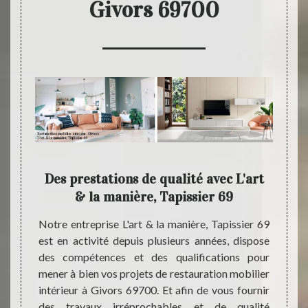
Givors 69700
9 :
Des prestations de qualité avec L'art
L'a
ier
& la manière, Tapissier 69
spéc
Notre entreprise L'art & la manière, Tapissier 69
est en activité depuis plusieurs années, dispose
de vos
Notre 
des compétences et des qualifications pour
l à une
vous p
mener à bien vos projets de restauration mobilier
rt & la
toutes
intérieur à Givors 69700. Et afin de vous fournir
à votre
travau
des travaux irréprochables et de qualité
tion de
la vi