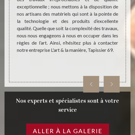
exceptionnelle ; nous mettons à la disposition de
dans la
profes
nos artisans des matériels qui sont à la pointe de
ervices
différ
la technologie et des produits d’excellente
qui s’y
utili
qualité. Quelle que soit la complexité des travaux,
rtisans
tabour
nous nous engageons à nous en occuper dans les
us vos
L'art &
règles de l’art. Ainsi, n’hésitez plus à contacter
obilier
Nous s
notre entreprise L'art & la manière, Tapissier 69.
urer un
et av
répond
confian
Nos experts et spécialistes sont à votre
service
ALLER À LA GALERIE