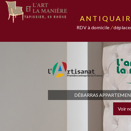
ANTIQUAIR
RDV à domicile
/
déplacem
DÉBARRAS APPARTEMENT,
Voir n