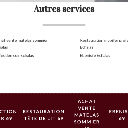
Autres services
hat vente matelas sommier
Restauration mobilier prof
halas
Echalas
ection cuir Echalas
Ebeniste Echalas
ACHAT
VENTE
ECTION
RESTAURATION
EBENI
MATELAS
IR 69
TÊTE DE LIT 69
69
SOMMIER