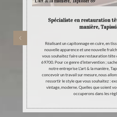
 à vos
Spécialiste en restauration tête
manière, Tapissi
concrétisation
Réalisant un capitonnage en cuire, en tiss
e L'art & la
nouvelle apparence et une nouvelle fraîcheu
t des savoir-
vous souhaitez faire une restauration tête d
s goûts, donner
69700. Pour ce genre d’intervention ; sach
yant plusieurs
notre entreprise L'art & la manière, Ta
& la manière,
concevoir un travail sur mesure, nous allo
emandes et
ressortir le style que vous souhaitez : ex
alas 69700.
vintage, moderne. Quelles que soient v
occuperons dans les règle