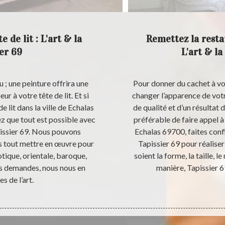
 de lit : L'art & la
Remettez la resta
er 69
L'art & la
u ; une peinture offrira une
Pour donner du cachet à vot
r à votre tête de lit. Et si
changer l’apparence de votre
e lit dans la ville de Echalas
de qualité et d’un résultat d
ez que tout est possible avec
préférable de faire appel à 
pissier 69. Nous pouvons
Echalas 69700, faites confi
ns tout mettre en œuvre pour
Tapissier 69 pour réaliser
otique, orientale, baroque,
soient la forme, la taille, le
os demandes, nous nous en
manière, Tapissier 6
s de l’art.