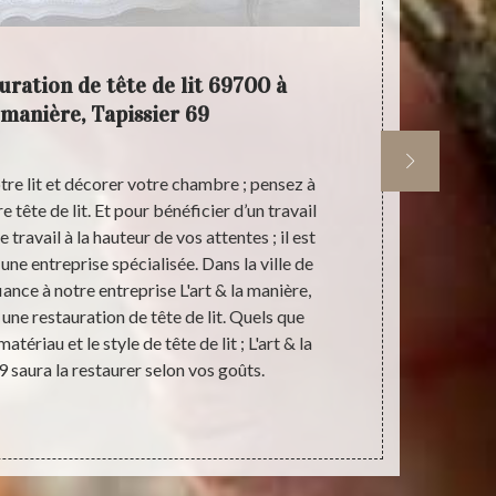
uration de tête de lit 69700 à
L'art &
 manière, Tapissier 69
re lit et décorer votre chambre ; pensez à
Intervenant 
 tête de lit. Et pour bénéficier d’un travail
entreprise L
e travail à la hauteur de vos attentes ; il est
restauration
une entreprise spécialisée. Dans la ville de
Tapissier 69 
ance à notre entreprise L'art & la manière,
nous trouvero
 une restauration de tête de lit. Quels que
apparence, d
 matériau et le style de tête de lit ; L'art & la
vous ayez un
9 saura la restaurer selon vos goûts.
L'art & la man
Ainsi, n’hé
T