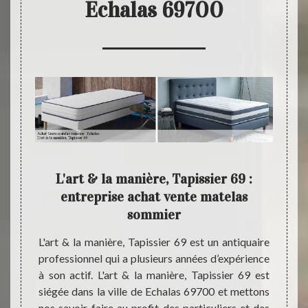
Echalas 69700
69
L'art & la manière, Tapissier 69 :
L'a
s
entreprise achat vente matelas
sommier
nnées ;
L'art 
l’achat
profes
L'art & la manière, Tapissier 69 est un antiquaire
, notre
à son 
professionnel qui a plusieurs années d’expérience
69 peut
69700
à son actif. L'art & la manière, Tapissier 69 est
, comme
la ven
siégée dans la ville de Echalas 69700 et mettons
mobilier
Vous a
nos savoir-faire au profit des particuliers et des