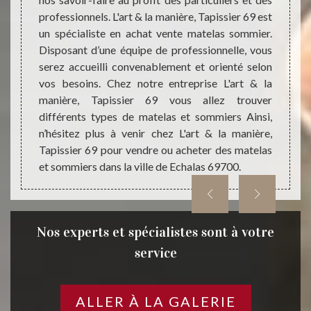
eur ; la
corres
professionnels. L'art & la manière, Tapissier 69 est
l ; la
des s
un spécialiste en achat vente matelas sommier.
ravail à
pour le
Disposant d’une équipe de professionnelle, vous
apissier
; et d
serez accueilli convenablement et orienté selon
vail de
synthé
vos besoins. Chez notre entreprise L'art & la
reprise
n’hési
manière, Tapissier 69 vous allez trouver
Tapiss
différents types de matelas et sommiers Ainsi,
n’hésitez plus à venir chez L'art & la manière,
Tapissier 69 pour vendre ou acheter des matelas
et sommiers dans la ville de Echalas 69700.
Nos experts et spécialistes sont à votre
service
ALLER À LA GALERIE