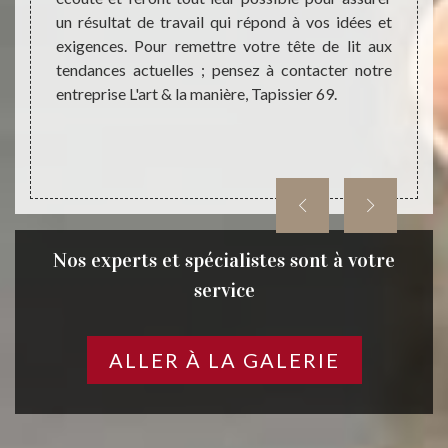
s 69850
un résultat de travail qui répond à vos idées et
la ma
 sur le
exigences. Pour remettre votre tête de lit aux
restau
tière à
tendances actuelles ; pensez à contacter notre
forme, 
50.
entreprise L'art & la manière, Tapissier 69.
; L'art
selon 
Nos experts et spécialistes sont à votre
service
ALLER À LA GALERIE