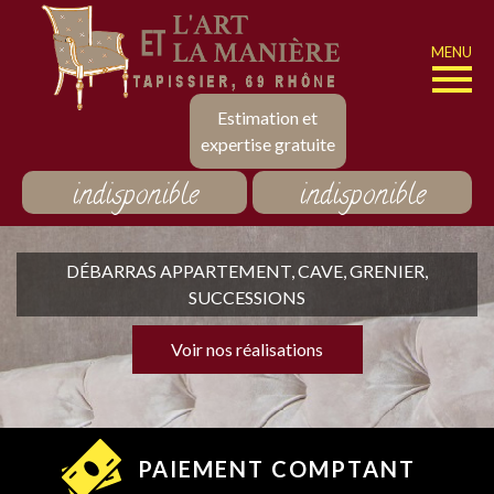
MENU
Estimation et
expertise gratuite
indisponible
indisponible
DÉBARRAS APPARTEMENT, CAVE, GRENIER,
SUCCESSIONS
Voir nos réalisations
PAIEMENT COMPTANT