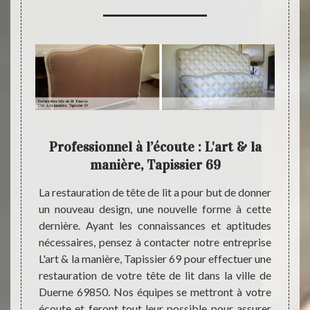
votre
Professionnel à l’écoute : L'art & la
Rem
e lit
manière, Tapissier 69
l
iginal,
La restauration de tête de lit a pour but de donner
ille de
un nouveau design, une nouvelle forme à cette
Pour d
r notre
dernière. Ayant les connaissances et aptitudes
chambr
. Notre
nécessaires, pensez à contacter notre entreprise
tête d
 se met
L'art & la manière, Tapissier 69 pour effectuer une
qualit
s idées
restauration de votre tête de lit dans la ville de
vos att
 dans la
Duerne 69850. Nos équipes se mettront à votre
entrep
e votre
écoute et feront tout leur possible pour assurer
69850,