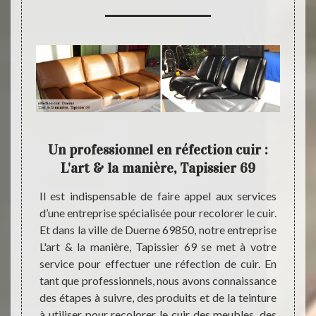
 peut
Un professionnel en réfection cuir :
L'ar
L'art & la manière, Tapissier 69
dre ses
Il est indispensable de faire appel aux services
Le cui
appel à
d’une entreprise spécialisée pour recolorer le cuir.
craque
ier 69.
Et dans la ville de Duerne 69850, notre entreprise
pour s’
 cuir à
L'art & la manière, Tapissier 69 se met à votre
servic
anière,
service pour effectuer une réfection de cuir. En
plusie
ce pour
tant que professionnels, nous avons connaissance
entrepr
chat et
des étapes à suivre, des produits et de la teinture
à fait
uration
à utiliser pour recolorer le cuir des meubles, des
votre 