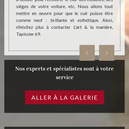
obilier
sièges de votre voiture, etc. Nous allons tout
procéd
ionnel,
mettre en œuvre pour que le cuir puisse être
surfac
le type
comme neuf : brillante et esthétique. Ainsi,
cela n
occuper
n’hésitez plus à contacter L'art & la manière,
Ainsi,
Tapissier 69.
manièr
Nos experts et spécialistes sont à votre
service
ALLER À LA GALERIE