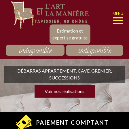
MENU
Estimation et
expertise gratuite
indisponible
indisponible
DÉBARRAS APPARTEMENT, CAVE, GRENIER,
SUCCESSIONS
Voir nos réalisations
PAIEMENT COMPTANT