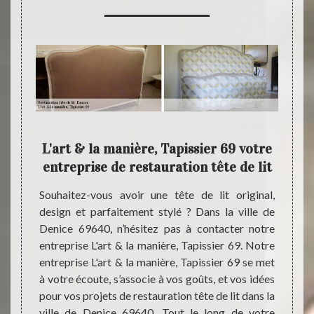
lit
L'art & la manière, Tapissier 69 votre
entreprise de restauration tête de lit
anière,
Souhaitez-vous avoir une tête de lit original,
Si vou
tuer la
design et parfaitement stylé ? Dans la ville de
tête d
ire que
Denice 69640, n’hésitez pas à contacter notre
entrep
ela est
entreprise L'art & la manière, Tapissier 69. Notre
la man
ue vous
entreprise L'art & la manière, Tapissier 69 se met
pour s
Pour ce
à votre écoute, s’associe à vos goûts, et vos idées
dans l
aire de
pour vos projets de restauration tête de lit dans la
type d
tout en
ville de Denice 69640. Tout le long de votre
laiton