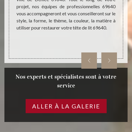
t et ne
projet, nos équipes de professionnelles 69640
maniè
envoyer
vous accompagneront et vous conseilleront sur le
élémen
heures.
style, la forme, le thème, la couleur, la matière à
travai
utiliser pour restaurer votre tête de lit 69640.
votre 
Nos experts et spécialistes sont à votre
service
ALLER À LA GALERIE