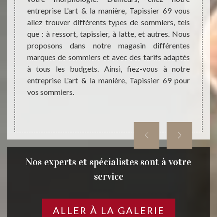
oposons
entreprise L'art & la manière, Tapissier 69 vous
que le
pouvons
allez trouver différents types de sommiers, tels
& la m
achés,
que : à ressort, tapissier, à latte, et autres. Nous
qui p
dans un
proposons dans notre magasin différentes
consci
 plus à
marques de sommiers et avec des tarifs adaptés
spécia
si vous
à tous les budgets. Ainsi, fiez-vous à notre
69 ; c
entreprise L'art & la manière, Tapissier 69 pour
pourra
vos sommiers.
Nos experts et spécialistes sont à votre
service
ALLER À LA GALERIE