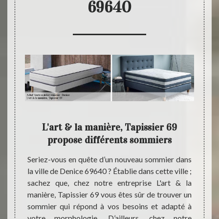
69640
 pour
L'art & la manière, Tapissier 69
propose différents sommiers
ancien
Seriez-vous en quête d’un nouveau sommier dans
Dans l
vec de
la ville de Denice 69640 ? Établie dans cette ville ;
pas à 
, pour
sachez que, chez notre entreprise L'art & la
manièr
ensez à
manière, Tapissier 69 vous êtes sûr de trouver un
un ou 
 Denice
sommier qui répond à vos besoins et adapté à
Quels 
reprise
votre morphologie. D’ailleurs, chez notre
L'art 