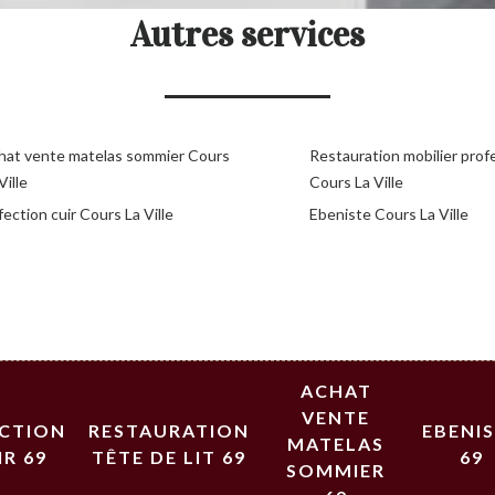
Autres services
hat vente matelas sommier Cours
Restauration mobilier prof
Ville
Cours La Ville
ection cuir Cours La Ville
Ebeniste Cours La Ville
ACHAT
VENTE
ECTION
RESTAURATION
EBENI
MATELAS
IR 69
TÊTE DE LIT 69
69
SOMMIER