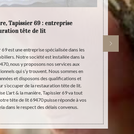
re, Tapissier 69 : entreprise
Tarif
ration tête de lit
r 69 est une entreprise spécialisée dans les
Notre entrepri
iliers. Notre société est installée dans la
effectuer une 
69470, nous y proposons nos services aux
la taille, le 
sionnels qui s’y trouvent. Nous sommes en
lit à resta
 années et disposons des qualifications et
qu’eff
 s’occuper de la restauration tête de lit.
principal
se L'art & la manière, Tapissier 69 va tout
Tapissier 69
tre tête de lit 69470 puisse réponde à vos
lit. De ce f
ela dans le respect des délais convenus.