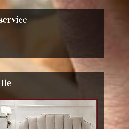
 service
lle