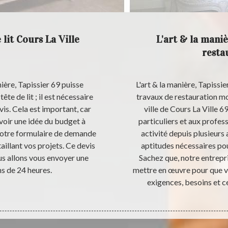
 lit Cours La Ville
L'art & la maniè
restau
ière, Tapissier 69 puisse
L'art & la manière, Tapissie
te de lit ; il est nécessaire
travaux de restauration mob
is. Cela est important, car
ville de Cours La Ville 
voir une idée du budget à
particuliers et aux profes
 notre formulaire de demande
activité depuis plusieurs
illant vos projets. Ce devis
aptitudes nécessaires pour
us allons vous envoyer une
Sachez que, notre entrepri
ns de 24 heures.
mettre en œuvre pour que vo
exigences, besoins et c