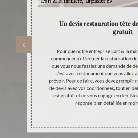
 la
Un devis restauration tête de
gratuit
 ville de Cours
Pour que notre entreprise L'art & la man
uvez solliciter
commencer à effectuer la restauration de tê
sier 69 pour
que vous nous fassiez une demande de dev
eprise L'art &
c’est avec ce document que vous allez a
 dans votre
prévoir. Pour ce faire, vous devez remplir
effectuant une
de devis avec vos coordonnées, tout en déta
 contemporain,
est gratuit et ne vous engage en rien. No
a Ville 69470.
réponse bien détaillée en moi
pissier 69.