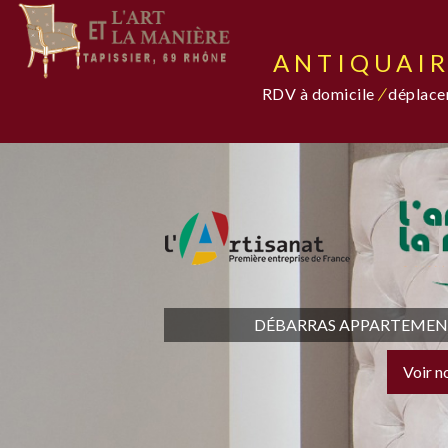
ANTIQUAIR
RDV à domicile
/
déplacem
DÉBARRAS APPARTEMENT,
Voir n