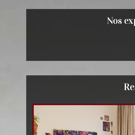
Nos exp
Re