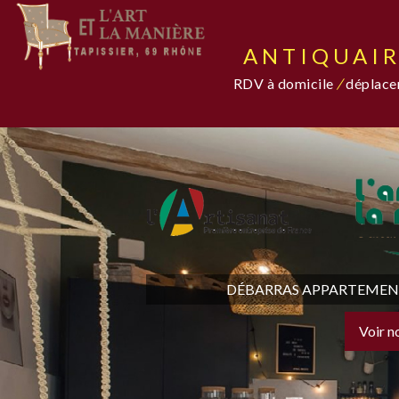
ANTIQUAIR
RDV à domicile
/
déplacem
DÉBARRAS APPARTEMENT,
Voir n