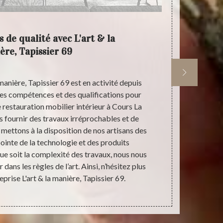
 de qualité avec L'art & la
L'a
ère, Tapissier 69
manière, Tapissier 69 est en activité depuis
Pour la resta
des compétences et des qualifications pour
Ville 69470, 
 restauration mobilier intérieur à Cours La
manière, Tapi
us fournir des travaux irréprochables et de
& la manière
 mettons à la disposition de nos artisans des
domicile. Nos
pointe de la technologie et des produits
mobiliers
que soit la complexité des travaux, nous nous
sobriété à 
ans les règles de l’art. Ainsi, n’hésitez plus
manière, Tapi
prise L'art & la manière, Tapissier 69.
noter que,