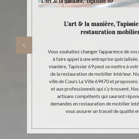
ère,
L'art & la manière, Tapissie
restauration mobilier
rieur ; il est
Vous souhaitez changer l’apparence de vos 
oir-faire non
à faire appel à une entreprise spécialisée.
apissier 69 se
manière, Tapissier 69 peut se mettre à vot
er à vos goûts
de la restauration de mobilier intérieur. N
rieurs. Toute
ville de Cours La Ville 69470 et proposons 
re projet et
et aux professionnels qui s’y trouvent. No
ur mettre en
artisans compétents qui sauront répond
ésitez plus à
demandes en restauration de mobilier inté
vous assurer un travail de qualité e