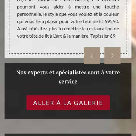
pourront vous aider à mettre une touche
Tapiss
ans les
personnelle, le style que vous voulez et la couleur
de vo
ient la
qui vous fera plaisir pour votre tête de lit 69590.
except
x. Nous
Ainsi, n’hésitez plus à remettre la restauration de
écoute
travail
votre tête de lit à L'art & la manière, Tapissier 69.
ns les
Nos experts et spécialistes sont à votre
service
ALLER À LA GALERIE