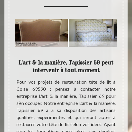
s
L'art & la manière, Tapissier 69 peut
re,
intervenir à tout moment
Pour vos projets de restauration tête de lit à
Si vou
Coise 69590 ; pensez à contacter notre
tête d
bre et
entreprise L'art & la manière, Tapissier 69 pour
entrep
dans la
s’en occuper. Notre entreprise L'art & la manière,
la man
tacter
Tapissier 69 a à sa disposition des artisans
pour s
sier 69
qualifiés, expérimentés et qui seront aptes à
dans l
de lit.
restaurer votre tête de lit selon vos idées. Ayant
de maté
 notre
reçu les formations nécessaires, ces derniers
; et so
ier 69