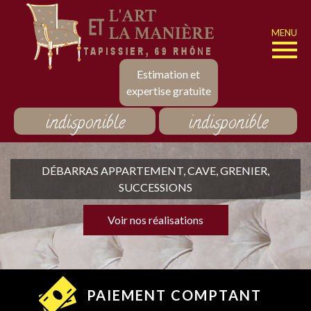
MENU
Estimation et
expertise gratuite
indisponible
indisponible
DÉBARRAS APPARTEMENT, CAVE, GRENIER,
SUCCESSIONS
Voir nos réalisations
PAIEMENT COMPTANT