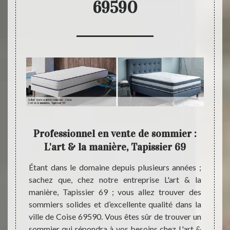
69590
9 un
Professionnel en vente de sommier :
L
L'art & la manière, Tapissier 69
iquaire
Étant dans le domaine depuis plusieurs années ;
Instal
érience
sachez que, chez notre entreprise L'art & la
nous s
e 69590,
manière, Tapissier 69 ; vous allez trouver des
de mat
a vente
sommiers solides et d’excellente qualité dans la
entrep
s allez
ville de Coise 69590. Vous êtes sûr de trouver un
égalem
as qui
sommier qui répondra à vos besoins chez L'art &
: la ré