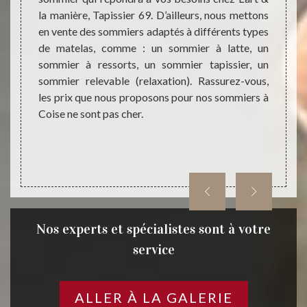
oposons
la manière, Tapissier 69. D’ailleurs, nous mettons
extérie
onnues
en vente des sommiers adaptés à différents types
resta
e de vie
de matelas, comme : un sommier à latte, un
restaur
urel ou
sommier à ressorts, un sommier tapissier, un
faire, 
e fait,
sommier relevable (relaxation). Rassurez-vous,
69 ser
anière,
les prix que nous proposons pour nos sommiers à
qualit
Coise ne sont pas cher.
L'art &
Nos experts et spécialistes sont à votre
service
ALLER À LA GALERIE