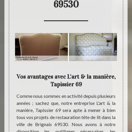
69530
chez
Vos avantages avec L'art & la manière,
L'
69
Tapissier 69
ent
sier 69
Comme nous sommes en activité depuis plusieurs
L'art 
er une
années ; sachez que, notre entreprise L'art & la
spécia
 tarifs
manière, Tapissier 69 sera apte à mener à bien
mobilie
ation à
tous vos projets de restauration tête de lit dans la
de Bri
e lit à
ville de Brignais 69530. Nous avons à notre
aux pa
c. Nous
disposition les outillages nécessaires, les
trouv