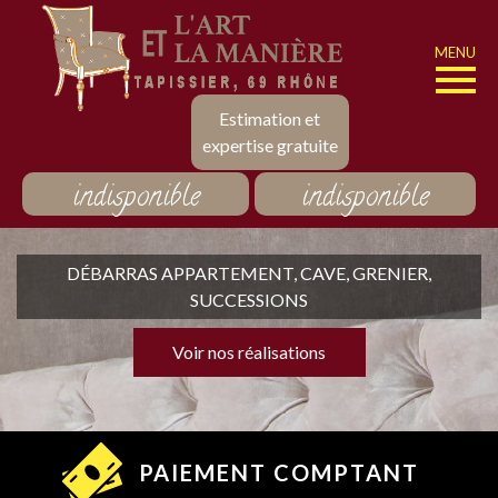
MENU
Estimation et
expertise gratuite
indisponible
indisponible
DÉBARRAS APPARTEMENT, CAVE, GRENIER,
SUCCESSIONS
Voir nos réalisations
PAIEMENT COMPTANT