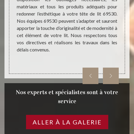
vention
matériaux et tous les produits adéquats pour
plusie
nt pour
redonner l’esthétique à votre tête de lit 69530.
et apt
anière,
Nos équipes 69530 peuvent s’adapter et sauront
resta
le pour
apporter la touche d’originalité et de modernité à
entrep
hésitez
cet élément de votre lit. Nous respectons tous
mettre
reprise
vos directives et réalisons les travaux dans les
puisse
délais convenus.
dans l
Nos experts et spécialistes sont à votre
service
ALLER À LA GALERIE